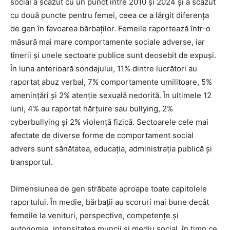
social a scăzut cu un punct între 2010 și 2024 și a scăzut
cu două puncte pentru femei, ceea ce a lărgit diferența
de gen în favoarea bărbaților. Femeile raportează într-o
măsură mai mare comportamente sociale adverse, iar
tinerii și unele sectoare publice sunt deosebit de expuși.
În luna anterioară sondajului, 11% dintre lucrători au
raportat abuz verbal, 7% comportamente umilitoare, 5%
amenințări și 2% atenție sexuală nedorită. În ultimele 12
luni, 4% au raportat hărțuire sau bullying, 2%
cyberbullying și 2% violență fizică. Sectoarele cele mai
afectate de diverse forme de comportament social
advers sunt sănătatea, educația, administrația publică și
transportul.
Dimensiunea de gen străbate aproape toate capitolele
raportului. În medie, bărbații au scoruri mai bune decât
femeile la venituri, perspective, competențe și
autonomie, intensitatea muncii și mediu social, în timp ce