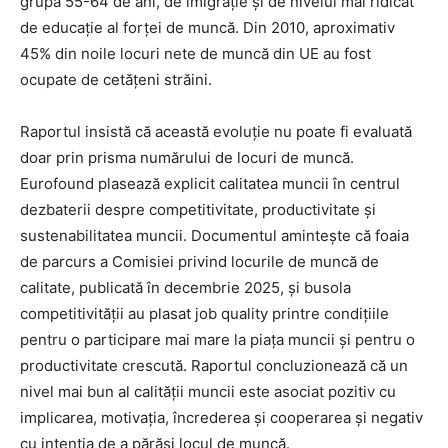
grupa 55-64 de ani, de imigrație și de nivelul mai ridicat
de educație al forței de muncă. Din 2010, aproximativ
45% din noile locuri nete de muncă din UE au fost
ocupate de cetățeni străini.
Raportul insistă că această evoluție nu poate fi evaluată
doar prin prisma numărului de locuri de muncă.
Eurofound plasează explicit calitatea muncii în centrul
dezbaterii despre competitivitate, productivitate și
sustenabilitatea muncii. Documentul amintește că foaia
de parcurs a Comisiei privind locurile de muncă de
calitate, publicată în decembrie 2025, și busola
competitivității au plasat job quality printre condițiile
pentru o participare mai mare la piața muncii și pentru o
productivitate crescută. Raportul concluzionează că un
nivel mai bun al calității muncii este asociat pozitiv cu
implicarea, motivația, încrederea și cooperarea și negativ
cu intenția de a părăsi locul de muncă.