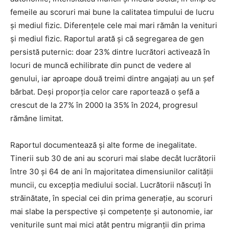
femeile au scoruri mai bune la calitatea timpului de lucru
și mediul fizic. Diferențele cele mai mari rămân la venituri
și mediul fizic. Raportul arată și că segregarea de gen
persistă puternic: doar 23% dintre lucrători activează în
locuri de muncă echilibrate din punct de vedere al
genului, iar aproape două treimi dintre angajați au un șef
bărbat. Deși proporția celor care raportează o șefă a
crescut de la 27% în 2000 la 35% în 2024, progresul
rămâne limitat.
Raportul documentează și alte forme de inegalitate.
Tinerii sub 30 de ani au scoruri mai slabe decât lucrătorii
între 30 și 64 de ani în majoritatea dimensiunilor calității
muncii, cu excepția mediului social. Lucrătorii născuți în
străinătate, în special cei din prima generație, au scoruri
mai slabe la perspective și competențe și autonomie, iar
veniturile sunt mai mici atât pentru migranții din prima