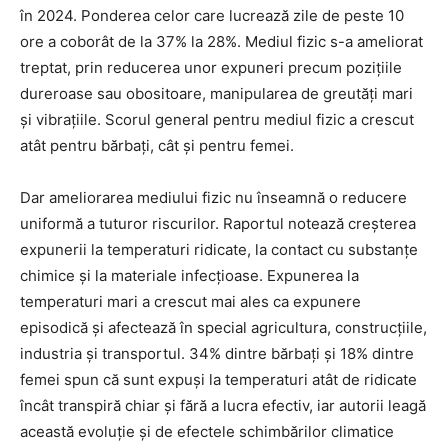
în 2024. Ponderea celor care lucrează zile de peste 10
ore a coborât de la 37% la 28%. Mediul fizic s-a ameliorat
treptat, prin reducerea unor expuneri precum pozițiile
dureroase sau obositoare, manipularea de greutăți mari
și vibrațiile. Scorul general pentru mediul fizic a crescut
atât pentru bărbați, cât și pentru femei.
Dar ameliorarea mediului fizic nu înseamnă o reducere
uniformă a tuturor riscurilor. Raportul notează creșterea
expunerii la temperaturi ridicate, la contact cu substanțe
chimice și la materiale infecțioase. Expunerea la
temperaturi mari a crescut mai ales ca expunere
episodică și afectează în special agricultura, construcțiile,
industria și transportul. 34% dintre bărbați și 18% dintre
femei spun că sunt expuși la temperaturi atât de ridicate
încât transpiră chiar și fără a lucra efectiv, iar autorii leagă
această evoluție și de efectele schimbărilor climatice