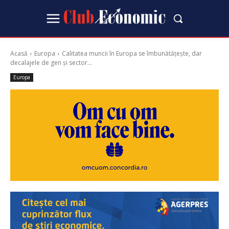
Acasă
Europa
Calitatea muncii în Europa se îmbunătățește, dar
decalajele de gen și sector...
Europa