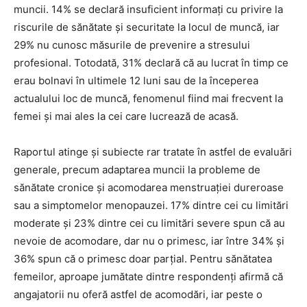
muncii. 14% se declară insuficient informați cu privire la
riscurile de sănătate și securitate la locul de muncă, iar
29% nu cunosc măsurile de prevenire a stresului
profesional. Totodată, 31% declară că au lucrat în timp ce
erau bolnavi în ultimele 12 luni sau de la începerea
actualului loc de muncă, fenomenul fiind mai frecvent la
femei și mai ales la cei care lucrează de acasă.
Raportul atinge și subiecte rar tratate în astfel de evaluări
generale, precum adaptarea muncii la probleme de
sănătate cronice și acomodarea menstruației dureroase
sau a simptomelor menopauzei. 17% dintre cei cu limitări
moderate și 23% dintre cei cu limitări severe spun că au
nevoie de acomodare, dar nu o primesc, iar între 34% și
36% spun că o primesc doar parțial. Pentru sănătatea
femeilor, aproape jumătate dintre respondenți afirmă că
angajatorii nu oferă astfel de acomodări, iar peste o