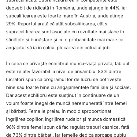
deosebit de ridicată în România, unde ajunge la 44%, iar
subcalificarea este foarte mare în Austria, unde atinge
29%. Raportul arată că atât subcalificarea, cât și
supracalificarea sunt asociate cu rezultate mai slabe în
sănătate și bunăstare și cu o probabilitate mai mare ca
angajatul să ia în calcul plecarea din actualul job.
În ceea ce privește echilibrul muncă-viață privată, tabloul
este relativ favorabil la nivel de ansamblu. 83% dintre
lucrători spun că programul lor de lucru se potrivește
bine sau foarte bine cu angajamentele familiale și sociale.
Dar acest echilibru este susținut în continuare de un
volum foarte inegal de muncă neremunerată între femei
și bărbați. Femeile preiau în mod disproporționat
îngrijirea copiilor, îngrijirea rudelor și munca domestică.
96% dintre femei spun că fac regulat treburi casnice, față
de 73% dintre bărbați, iar femeile dedică aproape dublu