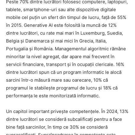
Peste 70% dintre lucrători folosesc computere, laptopuri,
tablete, smartphone-uri sau alte dispozitive digitale
mobile cel puțin un sfert din timpul de lucru, față de 55%
în 2015. Generative AI este folosită la muncă de 12%
dintre lucrători, cu rate mai mari în Luxemburg, Suedia,
Belgia și Danemarca și mai mici în Grecia, Italia,
Portugalia și România. Managementul algoritmic rămâne
minoritar la nivel agregat, dar apare mai frecvent în
servicii financiare, transport și în ocupații clericale. 16%
dintre lucrători spun că un program informatic le alocă
sarcini într-o măsură mare sau oarecare, 10% că
programul le stabilește programul de lucru și 18% că
performanța le este monitorizată informatic.
Un capitol important privește competențele. În 2024, 13%
dintre lucrători se consideră subcalificați pentru a face
bine față sarcinilor, în timp ce 30% se consideră
supracalificați. Supraîncadrarea în competențe este