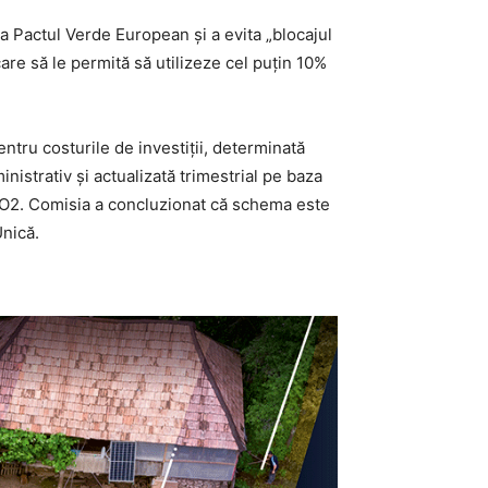
 la Pactul Verde European și a evita „blocajul
are să le permită să utilizeze cel puțin 10%
tru costurile de investiții, determinată
nistrativ și actualizată trimestrial pe baza
 de CO2. Comisia a concluzionat că schema este
Unică.