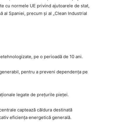
te cu normele UE privind ajutoarele de stat,
ă al Spaniei, precum și al „Clean Industrial
retehnologizate, pe o perioadă de 10 ani.
regenerabil, pentru a preveni dependența pe
raționale legate de prețurile pieței.
centrale captează căldura destinată
cativ eficiența energetică generală.