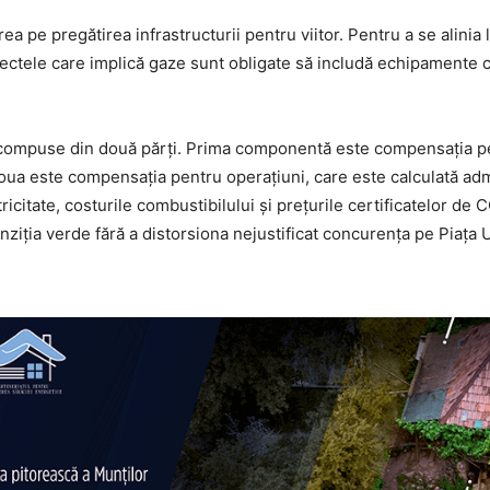
ea pe pregătirea infrastructurii pentru viitor. Pentru a se alinia
oiectele care implică gaze sunt obligate să includă echipamente c
 compuse din două părți. Prima componentă este compensația pen
 doua este compensația pentru operațiuni, care este calculată admi
ectricitate, costurile combustibilului și prețurile certificatelor
nziția verde fără a distorsiona nejustificat concurența pe Piața 