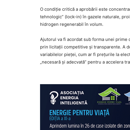
O condiție critică a aprobării este concentrar
tehnologic” (lock-in) în gazele naturale, pr
hidrogen regenerabil în volum.
Ajutorul va fi acordat sub forma unei prime
prin licitații competitive și transparente. A
variabilelor pieței, cum ar fi prețurile la el
„necesară și adecvată” pentru a accelera tra