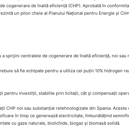
 de cogenerare de înaltă eficiență (CHP). Aprobată în conformita
rezintă un pilon cheie al Planului Național pentru Energie și Clim
a sprijini centralele de cogenerare de înaltă eficiență, noi sau 
trebuie să fie echipate pentru a utiliza cel puțin 10% hidrogen 
 pentru investiții, stabilite prin licitații, cât și compensații ope
ții CHP noi sau substanțial retehnologizate din Spania. Aceste 
oficare în timp ce generează electricitate, îmbunătățind semnifi
entate cu gaze naturale, biolichide, biogaz și biomasă solidă.