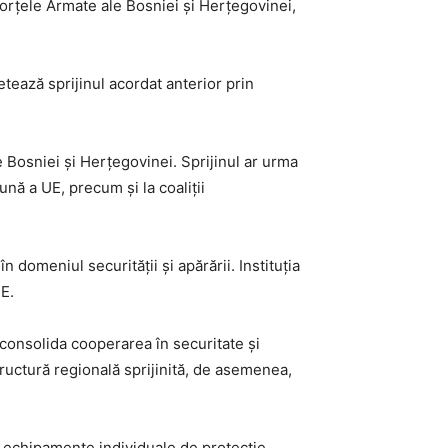
orțele Armate ale Bosniei și Herțegovinei,
etează sprijinul acordat anterior prin
e Bosniei și Herțegovinei. Sprijinul ar urma
ună a UE, precum și la coaliții
domeniul securității și apărării. Instituția
UE.
 consolida cooperarea în securitate și
ructură regională sprijinită, de asemenea,
 echipamente individuale de protecție,