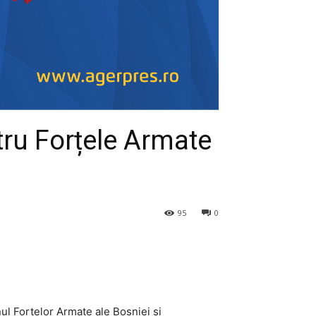
tru Forțele Armate
95
0
nul Forțelor Armate ale Bosniei și