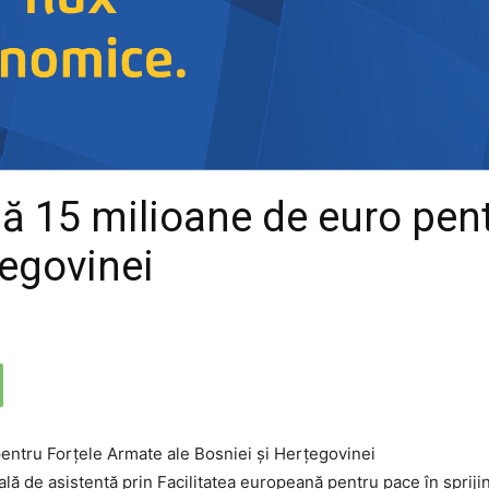
bă 15 milioane de euro pen
țegovinei
ală de asistență prin Facilitatea europeană pentru pace în spriji