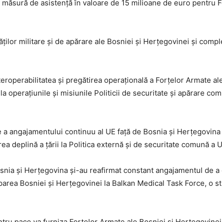
 măsură de asistență în valoare de 15 milioane de euro pentru F
ților militare și de apărare ale Bosniei și Herțegovinei și compl
nteroperabilitatea și pregătirea operațională a Forțelor Armate al
 la operațiunile și misiunile Politicii de securitate și apărare com
a angajamentului continuu al UE față de Bosnia și Herțegovina în 
rea deplină a țării la Politica externă și de securitate comună a 
Bosnia și Herțegovina și-au reafirmat constant angajamentul de a
area Bosniei și Herțegovinei la Balkan Medical Task Force, o st
tru pace va furniza Forțelor Armate ale Bosniei și Herțegovinei