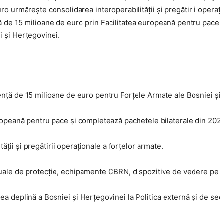
o urmărește consolidarea interoperabilității și pregătirii opera
 de 15 milioane de euro prin Facilitatea europeană pentru pace,
i și Herțegovinei.
ență de 15 milioane de euro pentru Forțele Armate ale Bosniei ș
uropeană pentru pace și completează pachetele bilaterale din 202
ății și pregătirii operaționale a forțelor armate.
uale de protecție, echipamente CBRN, dispozitive de vedere pe 
erea deplină a Bosniei și Herțegovinei la Politica externă și de s