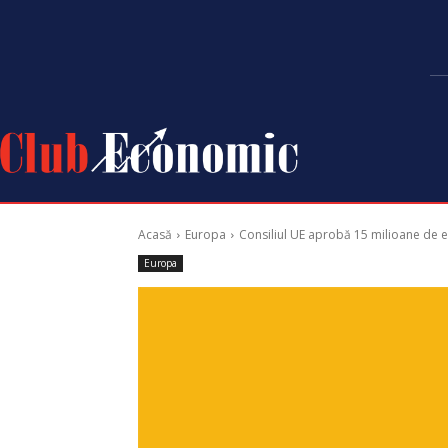
Acasă
Europa
Consiliul UE aprobă 15 milioane de e
Europa