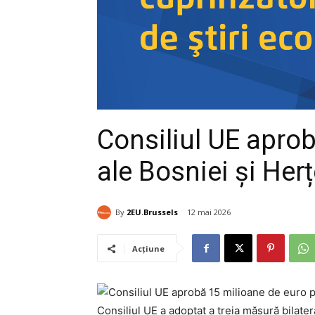
Consiliul UE apro
ale Bosniei și Her
By
2EU.Brussels
12 mai 2026
Acțiune
Consiliul UE a adoptat a treia măsură bilater