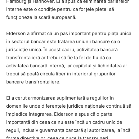
Hamburg și Hannover. El a spus că eliminarea barierelor
interne este o condiție pentru ca forțele pieței să
funcționeze la scară europeană.
Elderson a afirmat că un pas important pentru piața unică
în sectorul bancar este tratarea uniunii bancare ca o
jurisdicție unică. În acest cadru, activitatea bancară
transfrontalieră ar trebui să fie la fel de fluidă ca
activitatea bancară internă, iar capitalul și lichiditatea ar
trebui să poată circula liber în interiorul grupurilor
bancare transfrontaliere.
El a cerut armonizarea suplimentară a regulilor în
domeniile unde diferențele juridice naționale continuă să
împiedice integrarea. Elderson a spus că o parte
importantă din ceea ce nu este încă un cadru unic de
reguli, inclusiv guvernanța bancară și autorizarea, ia încă
forma directivelor, ceea ce duce la transpuneri