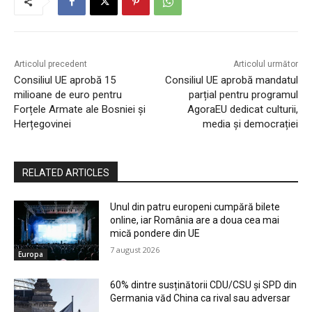
Articolul precedent
Articolul următor
Consiliul UE aprobă 15
Consiliul UE aprobă mandatul
milioane de euro pentru
parțial pentru programul
Forțele Armate ale Bosniei și
AgoraEU dedicat culturii,
Herțegovinei
media și democrației
RELATED ARTICLES
Unul din patru europeni cumpără bilete
online, iar România are a doua cea mai
mică pondere din UE
7 august 2026
Europa
60% dintre susținătorii CDU/CSU și SPD din
Germania văd China ca rival sau adversar