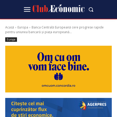
Acasă
Europa
Banca Centrală Europeană cere progrese rapide
pentru uniunea bancară și piața europeană...
Europa