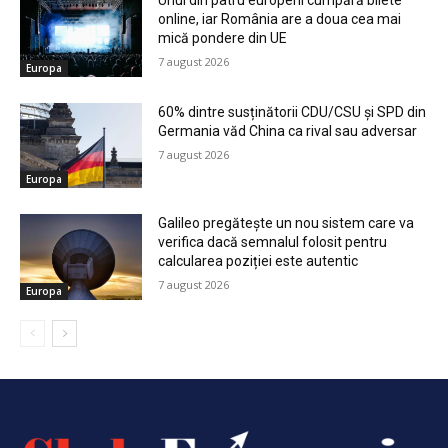
Unul din patru europeni cumpără bilete
online, iar România are a doua cea mai
mică pondere din UE
7 august 2026
Europa
60% dintre susținătorii CDU/CSU și SPD din
Germania văd China ca rival sau adversar
7 august 2026
Europa
Galileo pregătește un nou sistem care va
verifica dacă semnalul folosit pentru
calcularea poziției este autentic
7 august 2026
Europa