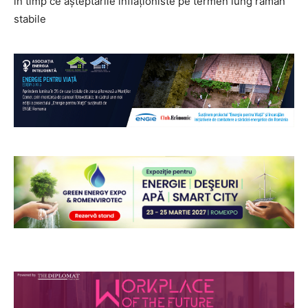
în timp ce așteptările inflaționiste pe termen lung rămân
stabile