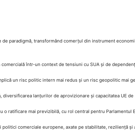
 de paradigmă, transformând comerțul din instrument economic 
ă comercială într-un context de tensiuni cu SUA și de dependenț
ică un risc politic intern mai redus și un risc geopolitic mai ge
diversificarea lanțurilor de aprovizionare și capacitatea UE de a 
u o ratificare mai previzibilă, cu rol central pentru Parlamentul
i politici comerciale europene, axate pe stabilitate, reziliență ș