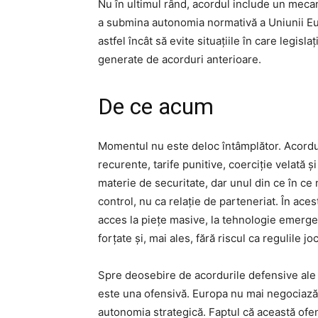
Nu în ultimul rând, acordul include un mecan
a submina autonomia normativă a Uniunii Eur
astfel încât să evite situațiile în care legis
generate de acorduri anterioare.
De ce acum
Momentul nu este deloc întâmplător. Acordul 
recurente, tarife punitive, coerciție velată ș
materie de securitate, dar unul din ce în ce 
control, nu ca relație de parteneriat. În ace
acces la piețe masive, la tehnologie emergent
forțate și, mai ales, fără riscul ca regulile 
Spre deosebire de acordurile defensive ale tr
este una ofensivă. Europa nu mai negociază p
autonomia strategică. Faptul că această ofen