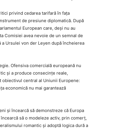
ici privind cedarea tarifară în fața
n instrument de presiune diplomatică. După
arlamentul European care, deși nu au
inta Comisiei avea nevoie de un semnal de
ică a Ursulei von der Leyen după încheierea
rategie. Ofensiva comercială europeană nu
tic și a produce consecințe reale,
t obiectivul central al Uniunii Europene:
dența economică nu mai garantează
eni și încearcă să demonstreze că Europa
i încearcă să o modeleze activ, prin comerț,
teralismului romantic și adoptă logica dură a