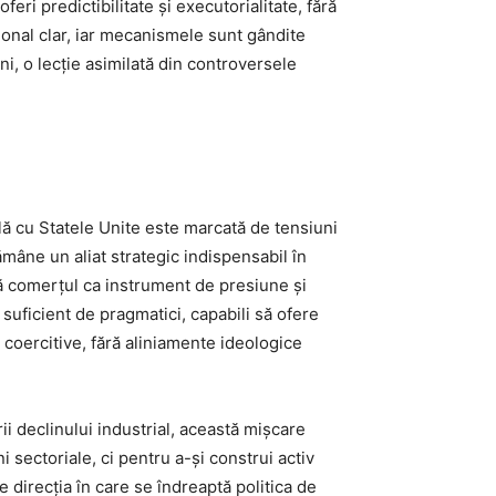
ri predictibilitate și executorialitate, fără
onal clar, iar mecanismele sunt gândite
rni, o lecție asimilată din controversele
lă cu Statele Unite este marcată de tensiuni
rămâne un aliat strategic indispensabil în
ază comerțul ca instrument de presiune și
 suficient de pragmatici, capabili să ofere
i coercitive, fără aliniamente ideologice
ii declinului industrial, această mișcare
sectoriale, ci pentru a-și construi activ
 direcția în care se îndreaptă politica de