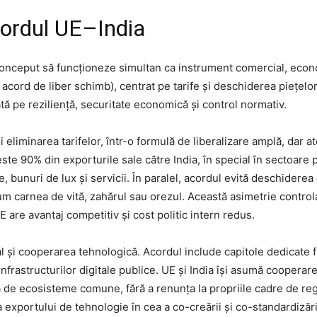
cordul UE–India
nceput să funcționeze simultan ca instrument comercial, econom
cord de liber schimb), centrat pe tarife și deschiderea piețelor,
ată pe reziliență, securitate economică și control normativ.
 și eliminarea tarifelor, într-o formulă de liberalizare amplă, dar
ste 90% din exporturile sale către India, în special în sectoare
 bunuri de lux și servicii. În paralel, acordul evită deschiderea
 carnea de vită, zahărul sau orezul. Această asimetrie controlată
E are avantaj competitiv și cost politic intern redus.
l și cooperarea tehnologică. Acordul include capitole dedicate flu
i infrastructurilor digitale publice. UE și India își asumă cooper
a de ecosisteme comune, fără a renunța la propriile cadre de re
 exportului de tehnologie în cea a co-creării și co-standardizăr