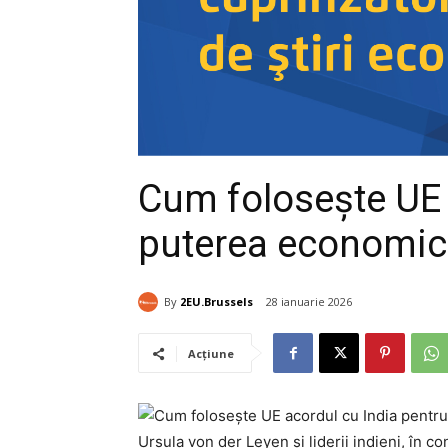
Cum folosește UE 
puterea economi
By
2EU.Brussels
28 ianuarie 2026
Acțiune
Ursula von der Leyen și liderii indieni, în 