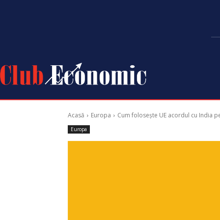
Acasă
Europa
Cum folosește UE acordul cu India p
Europa