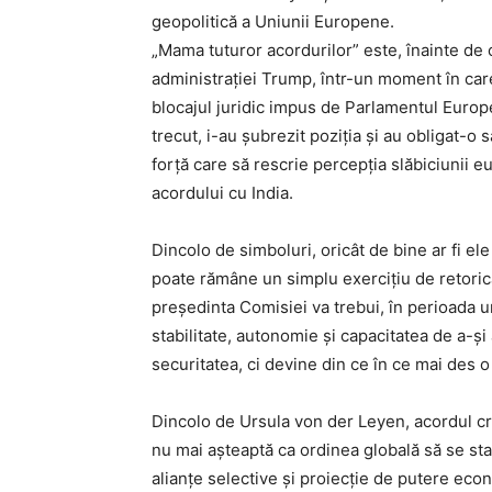
geopolitică a Uniunii Europene.
„Mama tuturor acordurilor” este, înainte de o
administrației Trump, într-un moment în car
blocajul juridic impus de Parlamentul Euro
trecut, i-au șubrezit poziția și au obligat
forță care să rescrie percepția slăbiciunii 
acordului cu India.
Dincolo de simboluri, oricât de bine ar fi e
poate rămâne un simplu exercițiu de retoric
președinta Comisiei va trebui, în perioada u
stabilitate, autonomie și capacitatea de a-
securitatea, ci devine din ce în ce mai des o 
Dincolo de Ursula von der Leyen, acordul c
nu mai așteaptă ca ordinea globală să se stab
alianțe selective și proiecție de putere eco