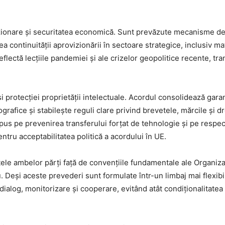
vizionare și securitatea economică. Sunt prevăzute mecanisme de
 continuității aprovizionării în sectoare strategice, inclusiv mat
flectă lecțiile pandemiei și ale crizelor geopolitice recente, t
 și protecției proprietății intelectuale. Acordul consolidează garan
eografice și stabilește reguli clare privind brevetele, mărcile și 
 pus pe prevenirea transferului forțat de tehnologie și pe respec
ntru acceptabilitatea politică a acordului în UE.
e ambelor părți față de convențiile fundamentale ale Organizați
. Deși aceste prevederi sunt formulate într-un limbaj mai flexibi
ialog, monitorizare și cooperare, evitând atât condiționalitatea r