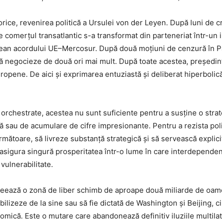
rice, revenirea politică a Ursulei von der Leyen. După luni de crit
e comerțul transatlantic s-a transformat din parteneriat într-u
pean acordului UE–Mercosur. După două moțiuni de cenzură în P
-o să negocieze de două ori mai mult. După toate acestea, președ
europene. De aici și exprimarea entuziastă și deliberat hiperbol
le orchestrate, acestea nu sunt suficiente pentru a susține o st
ă sau de acumulare de cifre impresionante. Pentru a rezista poli
rmătoare, să livreze substanță strategică și să servească explici
și asigura singură prosperitatea într-o lume în care interdepen
vulnerabilitate.
reează o zonă de liber schimb de aproape două miliarde de oam
ilizeze de la sine sau să fie dictată de Washington și Beijing, c
nomică. Este o mutare care abandonează definitiv iluziile multila