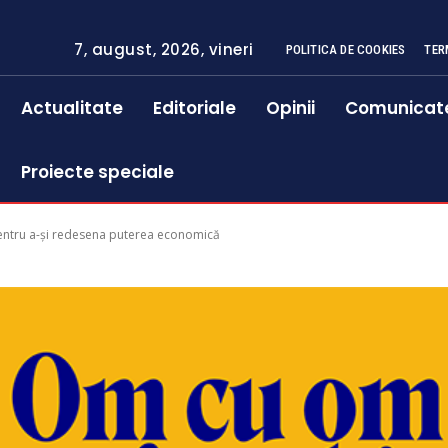
7, august, 2026, vineri
POLITICA DE COOKIES
TER
Actualitate
Editoriale
Opinii
Comunicat
Proiecte speciale
entru a-și redesena puterea economică