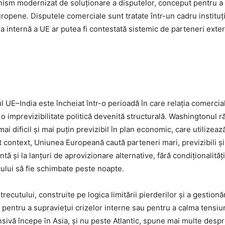
ism modernizat de soluționare a disputelor, conceput pentru a ofe
opene. Disputele comerciale sunt tratate într-un cadru instituți
lația internă a UE ar putea fi contestată sistemic de parteneri exte
UE–India este încheiat într-o perioadă în care relația comercia
i o imprevizibilitate politică devenită structurală. Washingtonul 
mai dificil și mai puțin previzibil în plan economic, care utilize
st context, Uniunea Europeană caută parteneri mari, previzibili și
ă și la lanțuri de aprovizionare alternative, fără condiționalităț
jocului să fie schimbate peste noapte.
ecutului, construite pe logica limitării pierderilor și a gestionăr
entru a supraviețui crizelor interne sau pentru a calma tensiuni 
sivă începe în Asia, și nu peste Atlantic, spune mai multe despre