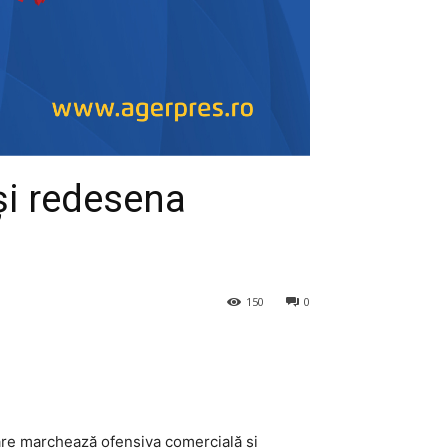
și redesena
150
0
 care marchează ofensiva comercială și