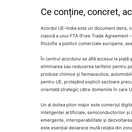
Ce conține, concret, a
Acordul UE–India este un document dens, co
clasică a unui FTA (Free Trade Agreement – a
filozofie a politicii comerciale europene, ax
În centrul acordului se află accesul la piață
eliminarea sau reducerea tarifelor pentru pe
produse chimice și farmaceutice, automobile,
pentru UE, protejând explicit sectoare precum
orientată strategic către domeniile în care U
Un al doilea pilon major este comerțul digita
inteligenței artificiale, semiconductorilor ș
emergente, interoperabilitate și dezvoltare
este esențial deoarece mută relația din zona