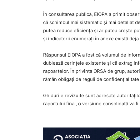
În consultarea publică, EIOPA a primit observa
că schimbul mai sistematic și mai detaliat de
putea reduce eficiența și ar putea crește pova
și indicatorii enumerați în anexe există deja
Răspunsul EIOPA a fost că volumul de informaț
dublează cerințele existente și că extrag inf
rapoartelor. În privința ORSA de grup, autor
rămân obligați de reguli de confidențialitate
Ghidurile revizuite sunt adresate autoritățil
raportului final, o versiune consolidată va fi