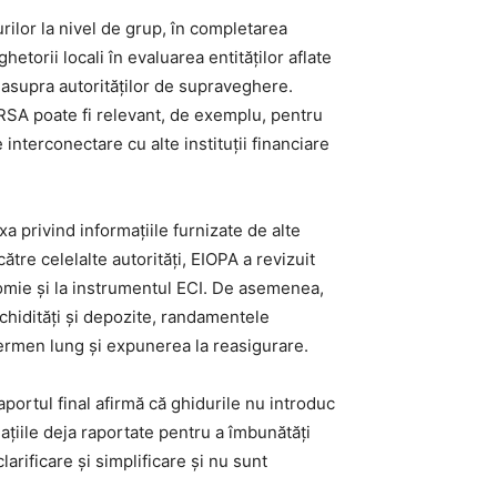
ilor la nivel de grup, în completarea
etorii locali în evaluarea entităților aflate
a asupra autorităților de supraveghere.
ORSA poate fi relevant, de exemplu, pentru
 interconectare cu alte instituții financiare
xa privind informațiile furnizate de alte
tre celelalte autorități, EIOPA a revizuit
xonomie și la instrumentul ECI. De asemenea,
chidități și depozite, randamentele
e termen lung și expunerea la reasigurare.
raportul final afirmă că ghidurile nu introduc
ațiile deja raportate pentru a îmbunătăți
rificare și simplificare și nu sunt