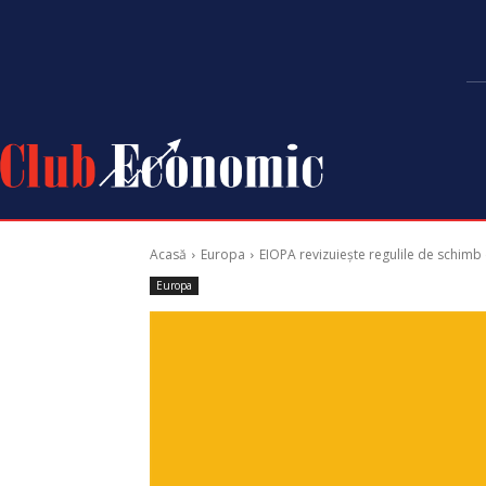
Acasă
Europa
EIOPA revizuiește regulile de schimb 
Europa