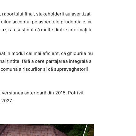
 raportului final, stakeholderii au avertizat
a dilua accentul pe aspectele prudențiale, ar
ea și au susținut că multe dintre informațiile
nat în modul cel mai eficient, că ghidurile nu
i țintite, fără a cere partajarea integrală a
 comună a riscurilor și că supraveghetorii
i versiunea anterioară din 2015. Potrivit
e 2027.