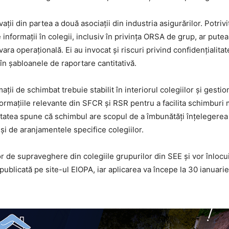
ții din partea a două asociații din industria asigurărilor. Potrivit
 informații în colegii, inclusiv în privința ORSA de grup, ar pute
ra operațională. Ei au invocat și riscuri privind confidențialitat
 în șabloanele de raportare cantitativă.
ii de schimbat trebuie stabilit în interiorul colegiilor și gestio
ormațiile relevante din SFCR și RSR pentru a facilita schimburi ma
itatea spune că schimbul are scopul de a îmbunătăți înțelegerea
 și de aranjamentele specifice colegiilor.
or de supraveghere din colegiile grupurilor din SEE și vor înlocu
 publicată pe site-ul EIOPA, iar aplicarea va începe la 30 ianuari