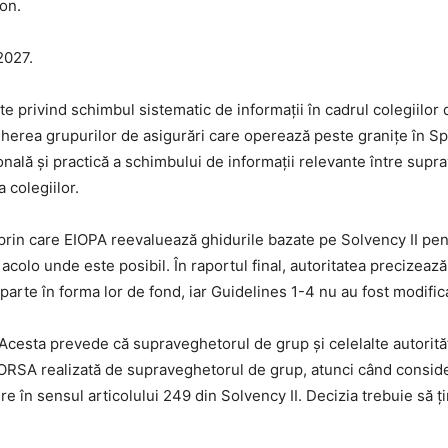
on.
2027.
te privind schimbul sistematic de informații în cadrul colegiilor
erea grupurilor de asigurări care operează peste granițe în Spa
nală și practică a schimbului de informații relevante între supr
 colegiilor.
prin care EIOPA reevaluează ghidurile bazate pe Solvency II pentr
a acolo unde este posibil. În raportul final, autoritatea precizea
e parte în forma lor de fond, iar Guidelines 1-4 nu au fost modifi
Acesta prevede că supraveghetorul de grup și celelalte autorită
RSA realizată de supraveghetorul de grup, atunci când consider
e în sensul articolului 249 din Solvency II. Decizia trebuie să ț