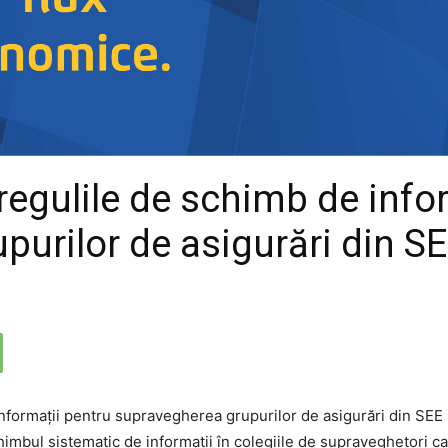
regulile de schimb de info
purilor de asigurări din S
himbul sistematic de informații în colegiile de supraveghetori c