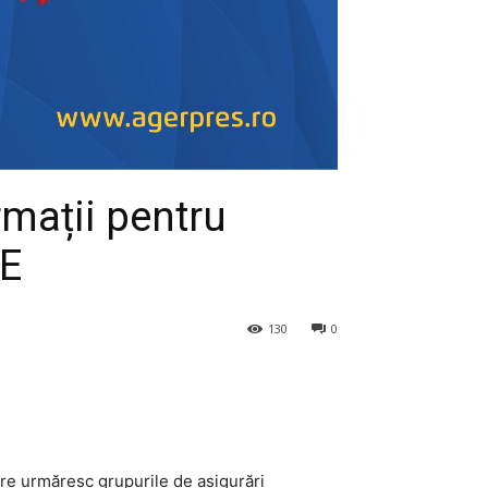
rmații pentru
EE
130
0
are urmăresc grupurile de asigurări