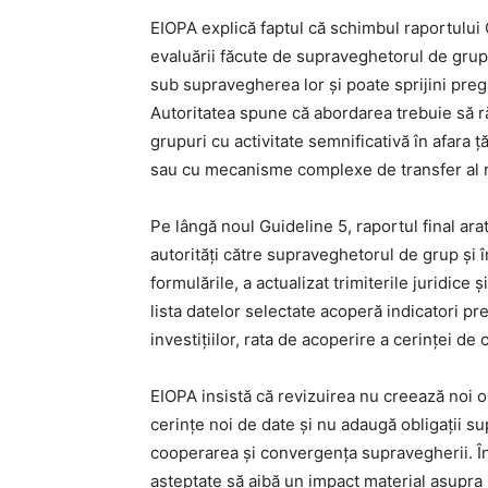
EIOPA explică faptul că schimbul raportului
evaluării făcute de supraveghetorul de grup. P
sub supravegherea lor și poate sprijini preg
Autoritatea spune că abordarea trebuie să r
grupuri cu activitate semnificativă în afara ț
sau cu mecanisme complexe de transfer al r
Pe lângă noul Guideline 5, raportul final arat
autorități către supraveghetorul de grup și î
formulările, a actualizat trimiterile juridic
lista datelor selectate acoperă indicatori p
investițiilor, rata de acoperire a cerinței de
EIOPA insistă că revizuirea nu creează noi obl
cerințe noi de date și nu adaugă obligații s
cooperarea și convergența supravegherii. În 
așteptate să aibă un impact material asupra 