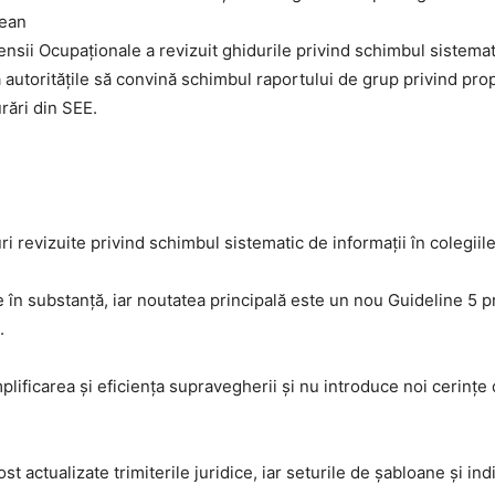
pean
nsii Ocupaționale a revizuit ghidurile privind schimbul sistemati
autoritățile să convină schimbul raportului de grup privind propria
rări din SEE.
ri revizuite privind schimbul sistematic de informații în colegii
în substanță, iar noutatea principală este un nou Guideline 5 
.
ificarea și eficiența supravegherii și nu introduce noi cerințe 
t actualizate trimiterile juridice, iar seturile de șabloane și indic