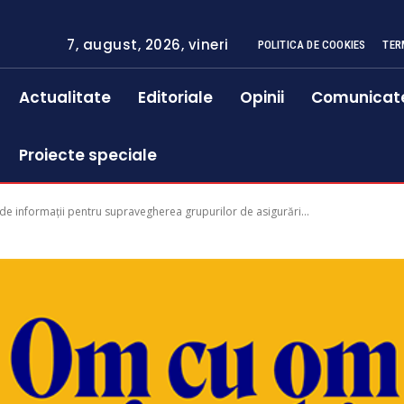
7, august, 2026, vineri
POLITICA DE COOKIES
TER
Actualitate
Editoriale
Opinii
Comunicat
Proiecte speciale
de informații pentru supravegherea grupurilor de asigurări...