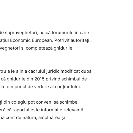
 de supraveghetori, adică forumurile în care
țiul Economic European. Potrivit autorității,
aveghetori și completează ghidurile
u a le alinia cadrului juridic modificat după
ză că ghidurile din 2015 privind schimbul de
cate din punct de vedere al conținutului.
ți din colegiu pot conveni să schimbe
ă că raportul este informație relevantă
ină cont de natura, amploarea și