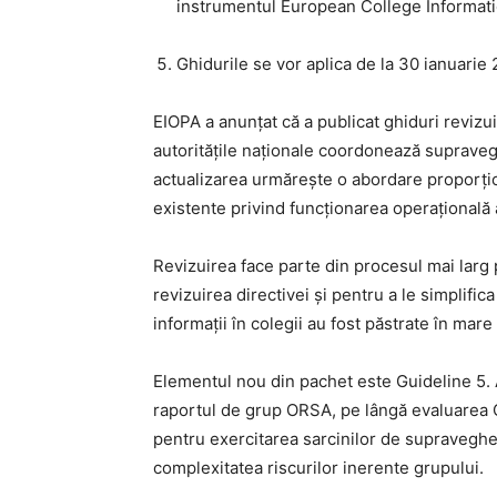
instrumentul European College Informati
Ghidurile se vor aplica de la 30 ianuarie 
EIOPA a anunțat că a publicat ghiduri revizui
autoritățile naționale coordonează supravegh
actualizarea urmărește o abordare proporțio
existente privind funcționarea operațională a
Revizuirea face parte din procesul mai larg 
revizuirea directivei și pentru a le simplific
informații în colegii au fost păstrate în mar
Elementul nou din pachet este Guideline 5. 
raportul de grup ORSA, pe lângă evaluarea O
pentru exercitarea sarcinilor de supravegher
complexitatea riscurilor inerente grupului.