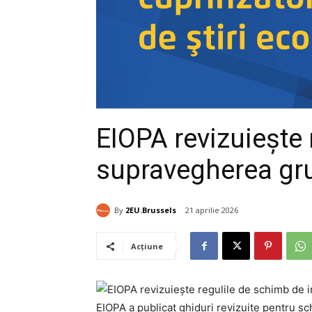
EIOPA revizuiește 
supravegherea gru
By
2EU.Brussels
21 aprilie 2026
Acțiune
EIOPA a publicat ghiduri revizuite pentru sc