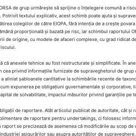
 ORSA de grup urmărește să sprijine o înțelegere comună a riscur
otrivit textului explicativ, acest schimb poate ajuta și supravegh
ătirea colegiilor de către EIOPA, fără intenția de a crește povar
ămână proporțională și bazată pe risc, iar schimbul raportului 
ării de origine, cu modele de afaceri complexe, cu grad ridicat de
iscului.
ă că anexele tehnice au fost restructurate și simplificate. În ane
n cea privind informațiile furnizate de supraveghetorul de grup că
e și a aliniat șabloanele cantitative la schimbările recente de ta
recum expunerea pe obligațiuni guvernamentale și corporative, li
 capital de solvabilitate, impactul măsurilor privind garanțiile p
igații de raportare. Atât articolul publicat de autoritate, cât și 
uplimentare de raportare pentru undertakings, ci folosesc inform
raport se precizează de asemenea că modificările au scop de cla
industriei asigurărilor sau asupra autorităților de supraveghere.