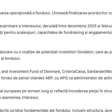
area operațională a fondului. Urmează finalizarea acordurilor c
exprimare a interesului, derulată între decembrie 2025 și febru
stiții pentru scaleupuri, capacitatea de fundraising și angajamen
borare cu o coaliție de potențiali investitori fondatori, care au
 al fondului.
rt and Investment Fund of Denmark, CriteriaCaixa, Santander/M
fondul de pensii olandez ABP, cu APG ca administrator de active,
l european pe termen lung și reflectă încrederea pieței în stru
 de asemenea, interesul.
ile juridice fundamentale ale fondului, inclusiv structura, guver