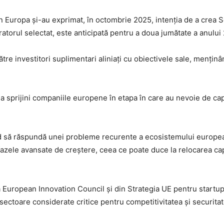
 din Europa și-au exprimat, în octombrie 2025, intenția de a cre
atorul selectat, este anticipată pentru a doua jumătate a anului
re investitori suplimentari aliniați cu obiectivele sale, mențin
sprijini companiile europene în etapa în care au nevoie de capi
d să răspundă unei probleme recurente a ecosistemului europea
fazele avansate de creștere, ceea ce poate duce la relocarea capi
a European Innovation Council și din Strategia UE pentru startup
u sectoare considerate critice pentru competitivitatea și securit