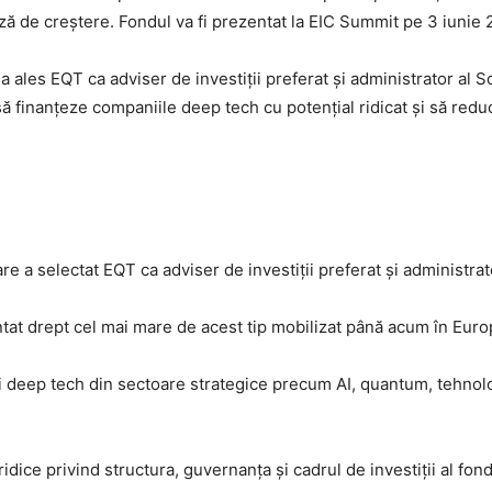
ă de creștere. Fondul va fi prezentat la EIC Summit pe 3 iunie 20
 ales EQT ca adviser de investiții preferat și administrator al S
 finanțeze companiile deep tech cu potențial ridicat și să redu
e a selectat EQT ca adviser de investiții preferat și administra
tat drept cel mai mare de acest tip mobilizat până acum în Euro
deep tech din sectoare strategice precum AI, quantum, tehnolog
idice privind structura, guvernanța și cadrul de investiții al fond