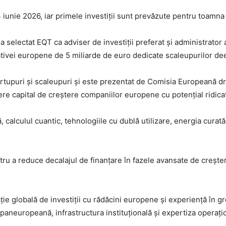
 iunie 2026, iar primele investiții sunt prevăzute pentru toamna
a selectat EQT ca adviser de investiții preferat și administrato
ativei europene de 5 miliarde de euro dedicate scaleupurilor de
artupuri și scaleupuri și este prezentat de Comisia Europeană dr
re capital de creștere companiilor europene cu potențial ridicat
ă, calculul cuantic, tehnologiile cu dublă utilizare, energia curat
u a reduce decalajul de finanțare în fazele avansate de creșter
ie globală de investiții cu rădăcini europene și experiență în 
a paneuropeană, infrastructura instituțională și expertiza operați