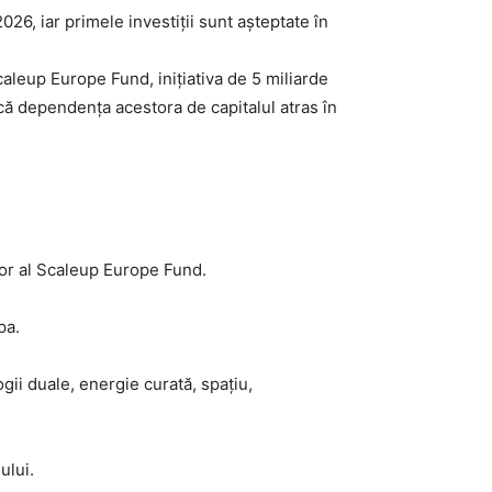
26, iar primele investiții sunt așteptate în
caleup Europe Fund, inițiativa de 5 miliarde
că dependența acestora de capitalul atras în
tor al Scaleup Europe Fund.
pa.
ii duale, energie curată, spațiu,
ului.