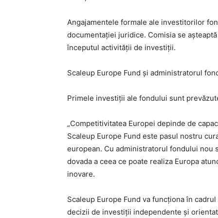
Angajamentele formale ale investitorilor fon
documentației juridice. Comisia se așteaptă
începutul activității de investiții.
Scaleup Europe Fund și administratorul fond
Primele investiții ale fondului sunt prevăzu
„Competitivitatea Europei depinde de capacit
Scaleup Europe Fund este pasul nostru curajo
european. Cu administratorul fondului nou se
dovada a ceea ce poate realiza Europa atunci
inovare.
Scaleup Europe Fund va funcționa în cadrul s
decizii de investiții independente și orientate