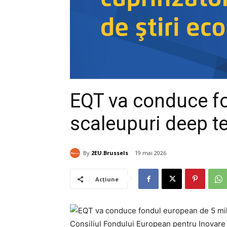
EQT va conduce fo
scaleupuri deep t
By
2EU.Brussels
19 mai 2026
Acțiune
Consiliul Fondului European pentru Inovare