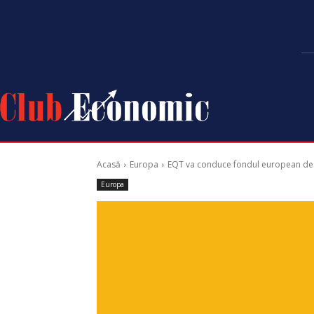
Acasă
Europa
EQT va conduce fondul european de 5
Europa