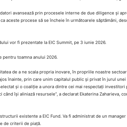
datori avansează prin procesele interne de due diligence și aprob
 ca aceste procese să se încheie în următoarele săptămâni, desc
ului vor fi prezentate la EIC Summit, pe 3 iunie 2026.
te pentru toamna anului 2026.
atea de a ne scala propria inovare, în propriile noastre sectoare
s înainte, prin care unim capitalul public și privat în jurul un
lectat și o coaliție a unora dintre cei mai respectați investitor
 când își aliniază resursele”, a declarat Ekaterina Zaharieva, co
tructurii existente a EIC Fund. Va fi administrat de un manager p
 de criterii de piață.