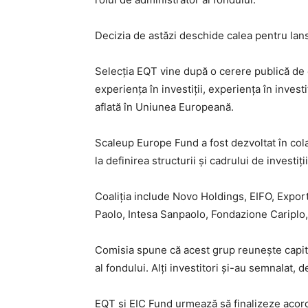
Decizia de astăzi deschide calea pentru lans
Selecția EQT vine după o cerere publică de 
experiența în investiții, experiența în inve
aflată în Uniunea Europeană.
Scaleup Europe Fund a fost dezvoltat în cola
la definirea structurii și cadrului de investiții
Coaliția include Novo Holdings, EIFO, Expo
Paolo, Intesa Sanpaolo, Fondazione Cariplo, 
Comisia spune că acest grup reunește capita
al fondului. Alți investitori și-au semnalat,
EQT și EIC Fund urmează să finalizeze acordur