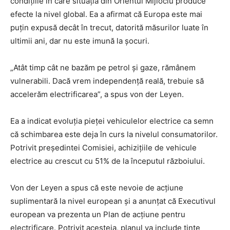
condițiile în care situația din Orientul Mijlociu produce
efecte la nivel global. Ea a afirmat că Europa este mai
puțin expusă decât în trecut, datorită măsurilor luate în
ultimii ani, dar nu este imună la șocuri.
„Atât timp cât ne bazăm pe petrol și gaze, rămânem
vulnerabili. Dacă vrem independență reală, trebuie să
accelerăm electrificarea”, a spus von der Leyen.
Ea a indicat evoluția pieței vehiculelor electrice ca semn
că schimbarea este deja în curs la nivelul consumatorilor.
Potrivit președintei Comisiei, achizițiile de vehicule
electrice au crescut cu 51% de la începutul războiului.
Von der Leyen a spus că este nevoie de acțiune
suplimentară la nivel european și a anunțat că Executivul
european va prezenta un Plan de acțiune pentru
electrificare. Potrivit acesteia, planul va include ținte