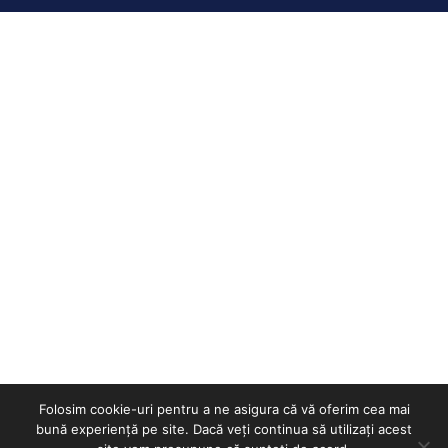
Folosim cookie-uri pentru a ne asigura că vă oferim cea mai
bună experiență pe site. Dacă veți continua să utilizați acest