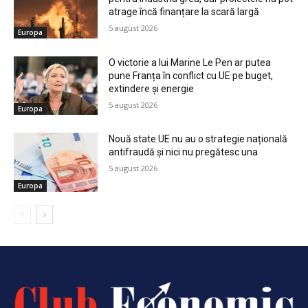
atrage încă finanțare la scară largă
5 august 2026
Europa
O victorie a lui Marine Le Pen ar putea
pune Franța în conflict cu UE pe buget,
extindere și energie
5 august 2026
Europa
Nouă state UE nu au o strategie națională
antifraudă și nici nu pregătesc una
5 august 2026
Europa