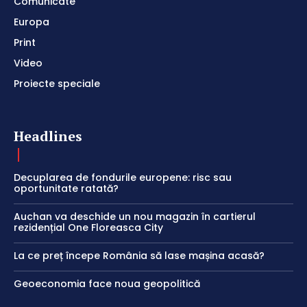
Comunicate
Europa
Print
Video
Proiecte speciale
Headlines
Decuplarea de fondurile europene: risc sau
oportunitate ratată?
Auchan va deschide un nou magazin în cartierul
rezidențial One Floreasca City
La ce preț începe România să lase mașina acasă?
Geoeconomia face noua geopolitică