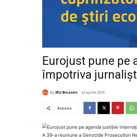
Eurojust pune pe a
împotriva jurnalișt
By
2EU.Brussels
23 aprilie 2026
Acțiune
A 39-a reuniune a Genocide Prosecution Netwo