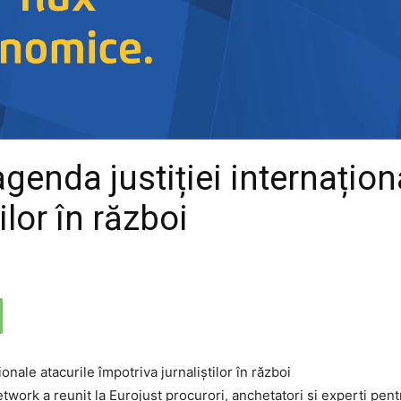
genda justiției internațion
ilor în război
rk a reunit la Eurojust procurori, anchetatori și experți pentr