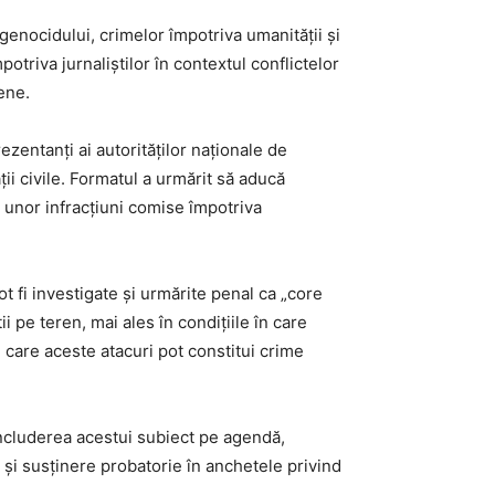
enocidului, crimelor împotriva umanității și
triva jurnaliștilor în contextul conflictelor
ene.
ezentanți ai autorităților naționale de
ii civile. Formatul a urmărit să aducă
a unor infracțiuni comise împotriva
ot fi investigate și urmărite penal ca „core
ii pe teren, mai ales în condițiile în care
n care aceste atacuri pot constitui crime
n includerea acestui subiect pe agendă,
 și susținere probatorie în anchetele privind