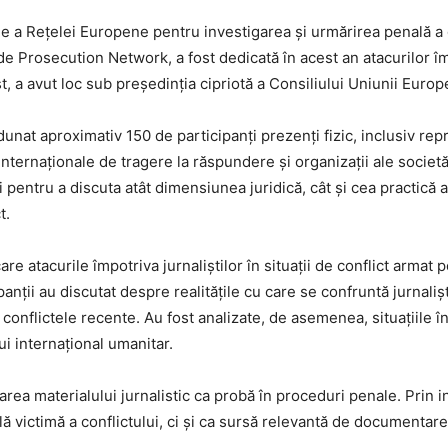
e a Rețelei Europene pentru investigarea și urmărirea penală a g
 Prosecution Network, a fost dedicată în acest an atacurilor împo
st, a avut loc sub președinția cipriotă a Consiliului Uniunii Europ
dunat aproximativ 150 de participanți prezenți fizic, inclusiv repr
ternaționale de tragere la răspundere și organizații ale societăț
i pentru a discuta atât dimensiunea juridică, cât și cea practică 
t.
re atacurile împotriva jurnaliștilor în situații de conflict armat p
panții au discutat despre realitățile cu care se confruntă jurnalișt
 conflictele recente. Au fost analizate, de asemenea, situațiile î
i internațional umanitar.
lizarea materialului jurnalistic ca probă în proceduri penale. Pri
ă victimă a conflictului, ci și ca sursă relevantă de documentare