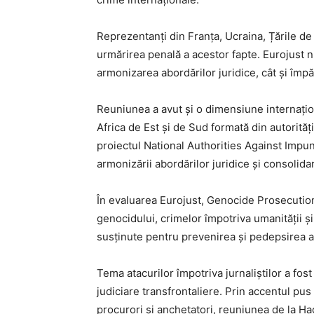
Reprezentanți din Franța, Ucraina, Țările de 
urmărirea penală a acestor fapte. Eurojust n
armonizarea abordărilor juridice, cât și împă
Reuniunea a avut și o dimensiune internaționa
Africa de Est și de Sud formată din autorități
proiectul National Authorities Against Imp
armonizării abordărilor juridice și consolida
În evaluarea Eurojust, Genocide Prosecutio
genocidului, crimelor împotriva umanității ș
susținute pentru prevenirea și pedepsirea ace
Tema atacurilor împotriva jurnaliștilor a fost 
judiciare transfrontaliere. Prin accentul pus
procurori și anchetatori, reuniunea de la Hag