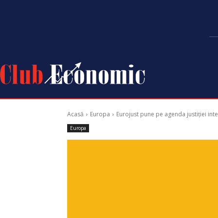
Acasă
Europa
Eurojust pune pe agenda justiției inte
Europa