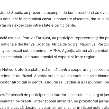
Jos și Suedia au prezentat exemple de bune practici și au evidenți
u detaliază în comunicat cazurile concrete discutate, dar sublin
rtășirea expertizei între statele participante.
lă extinsă. Potrivit Eurojust, au participat reprezentanți din pe
 naționale din Kenya, Uganda, Africa de Sud și Mauritius. Particip
unity, cunoscut sub acronimul IMPNA. Agenția afirmă că schimbul
rea schimbului de bune practici și expertiză între regiuni.
n Network oferă o platformă unică pentru cooperare și coordona
i crimelor de război. Agenția subliniază că reuniunile sale bianu
stor atrocități și pentru asigurarea justiției și a răspunderii pe
astfel plasată de participanți în interiorul cadrului mai larg al jus
 simultan pe dreptul internațional umanitar, pe probatoriul jurnali
a a indicat că dosarul siguranței jurnaliștilor în război este trat