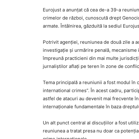
Eurojust a anunțat că cea de-a 39-a reuniun
crimelor de război, cunoscută drept Genocide
armate. Întâlnirea, găzduită la sediul Euroju
Potrivit agenției, reuniunea de două zile a a
investigație și urmărire penală, mecanisme in
împreună practicieni din mai multe jurisdicți
jurnaliștilor aflați pe teren în zone de conflic
Tema principală a reuniunii a fost modul în ca
international crimes”. În acest cadru, partici
astfel de atacuri au devenit mai frecvente în
internaționale fundamentale în baza dreptulu
Un alt punct central al discuțiilor a fost uti
reuniunea a tratat presa nu doar ca potențial
crime internaționale.