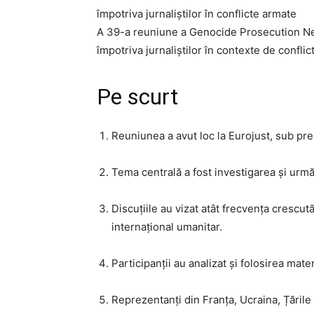
împotriva jurnaliștilor în conflicte armate
A 39-a reuniune a Genocide Prosecution Netwo
împotriva jurnaliștilor în contexte de confli
Pe scurt
Reuniunea a avut loc la Eurojust, sub preș
Tema centrală a fost investigarea și urmăr
Discuțiile au vizat atât frecvența crescută
internațional umanitar.
Participanții au analizat și folosirea mate
Reprezentanți din Franța, Ucraina, Țările 