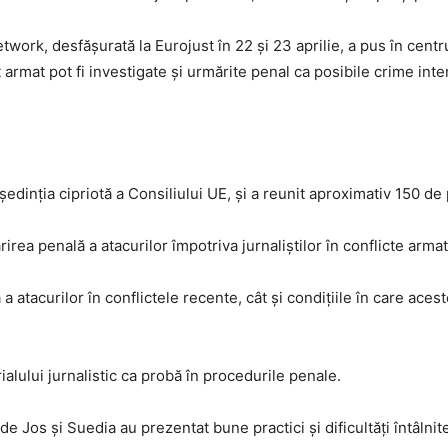
rk, desfășurată la Eurojust în 22 și 23 aprilie, a pus în centrul
ct armat pot fi investigate și urmărite penal ca posibile crime in
edinția cipriotă a Consiliului UE, și a reunit aproximativ 150 de 
irea penală a atacurilor împotriva jurnaliștilor în conflicte arma
 a atacurilor în conflictele recente, cât și condițiile în care aces
rialului jurnalistic ca probă în procedurile penale.
de Jos și Suedia au prezentat bune practici și dificultăți întâlnit