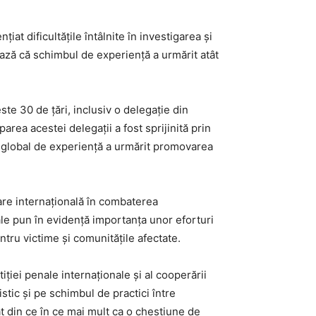
at dificultățile întâlnite în investigarea și
iază că schimbul de experiență a urmărit atât
ste 30 de țări, inclusiv o delegație din
area acestei delegații a fost sprijinită prin
 global de experiență a urmărit promovarea
re internațională în combaterea
ale pun în evidență importanța unor eforturi
ntru victime și comunitățile afectate.
tiției penale internaționale și al cooperării
stic și pe schimbul de practici între
at din ce în ce mai mult ca o chestiune de