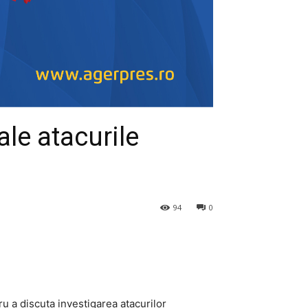
ale atacurile
94
0
u a discuta investigarea atacurilor