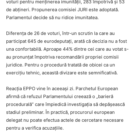
voturi pentru menținerea imunității, 283 împotrivă și 53
i
de abțineri. Propunerea comisiei JURI este adoptată.
i
Parlamentul decide să nu ridice imunitatea.
l
e
Diferența de 26 de voturi, într-un scrutin la care au
i
participat 645 de eurodeputați, arată că decizia nu a fost
m
una confortabilă. Aproape 44% dintre cei care au votat s-
a
au pronunțat împotriva recomandării propriei comisii
g
juridice. Pentru o procedură tratată de obicei ca un
i
exercițiu tehnic, această divizare este semnificativă.
n
i
Reacția EPPO vine în aceeași zi. Parchetul European
i
afirmă că refuzul Parlamentului creează o „barieră
procedurală” care împiedică investigația să depășească
stadiul preliminar. În practică, procurorul european
delegat nu poate efectua actele de cercetare necesare
pentru a verifica acuzațiile.