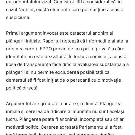
eurodeputatului vizat. Comisia JURI a considerat că, în
i
cazul Niebler, există elemente care pot susține această
l
suspiciune.
e
i
Primul argument invocat este caracterul anonim al
m
plângerii inițiale. Raportul notează că informațiile aflate la
a
originea cererii EPPO provin de la o parte privată a cărei
g
identitate nu este dezvăluită. În lectura comisiei, această
i
lipsă de transparență face dificilă evaluarea substanțială a
n
plângerii și nu permite excluderea posibilității ca
i
demersul să fi fost inițiat de o persoană cu o motivație
i
politică directă.
Argumentul are greutate, dar are și o limită. Plângerea
inițială și cererea de ridicare a imunității nu sunt același
lucru. Plângerea poate fi anonimă, incompletă sau chiar
motivată politic. Cererea adresată Parlamentului a fost
însă formulată de procurorul-șef european, după o