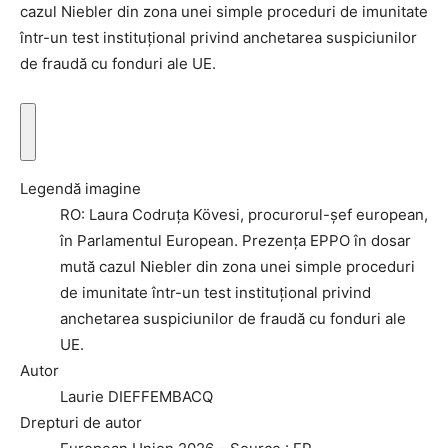
cazul Niebler din zona unei simple proceduri de imunitate
într-un test instituțional privind anchetarea suspiciunilor
de fraudă cu fonduri ale UE.
A
f
Legendă imagine
i
RO: Laura Codruța Kövesi, procurorul-șef european,
ș
în Parlamentul European. Prezența EPPO în dosar
e
mută cazul Niebler din zona unei simple proceduri
a
de imunitate într-un test instituțional privind
z
anchetarea suspiciunilor de fraudă cu fonduri ale
ă
UE.
i
Autor
n
Laurie DIEFFEMBACQ
f
Drepturi de autor
o