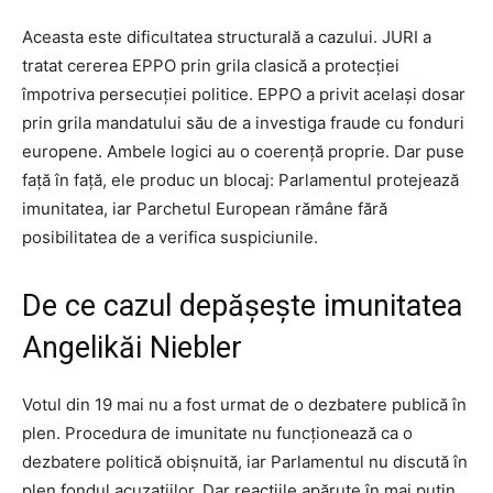
Aceasta este dificultatea structurală a cazului. JURI a
tratat cererea EPPO prin grila clasică a protecției
împotriva persecuției politice. EPPO a privit același dosar
prin grila mandatului său de a investiga fraude cu fonduri
europene. Ambele logici au o coerență proprie. Dar puse
față în față, ele produc un blocaj: Parlamentul protejează
imunitatea, iar Parchetul European rămâne fără
posibilitatea de a verifica suspiciunile.
De ce cazul depășește imunitatea
Angelikăi Niebler
Votul din 19 mai nu a fost urmat de o dezbatere publică în
plen. Procedura de imunitate nu funcționează ca o
dezbatere politică obișnuită, iar Parlamentul nu discută în
plen fondul acuzațiilor. Dar reacțiile apărute în mai puțin