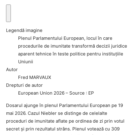
A
f
Legendă imagine
i
Plenul Parlamentului European, locul în care
ș
procedurile de imunitate transformă decizii juridice
e
aparent tehnice în teste politice pentru instituțiile
a
Uniunii
z
Autor
ă
Fred MARVAUX
i
Drepturi de autor
n
European Union 2026 – Source : EP
f
o
Dosarul ajunge în plenul Parlamentului European pe 19
r
mai 2026. Cazul Niebler se distinge de celelalte
m
proceduri de imunitate aflate pe ordinea de zi prin votul
a
secret și prin rezultatul strâns. Plenul votează cu 309
ț