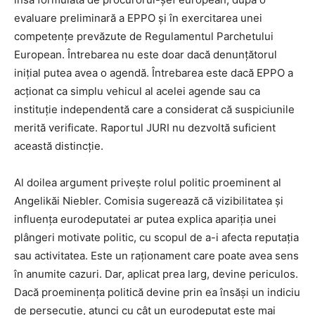
evaluare preliminară a EPPO și în exercitarea unei
competențe prevăzute de Regulamentul Parchetului
European. Întrebarea nu este doar dacă denunțătorul
inițial putea avea o agendă. Întrebarea este dacă EPPO a
acționat ca simplu vehicul al acelei agende sau ca
instituție independentă care a considerat că suspiciunile
merită verificate. Raportul JURI nu dezvoltă suficient
această distincție.
Al doilea argument privește rolul politic proeminent al
Angelikăi Niebler. Comisia sugerează că vizibilitatea și
influența eurodeputatei ar putea explica apariția unei
plângeri motivate politic, cu scopul de a-i afecta reputația
sau activitatea. Este un raționament care poate avea sens
în anumite cazuri. Dar, aplicat prea larg, devine periculos.
Dacă proeminența politică devine prin ea însăși un indiciu
de persecuție, atunci cu cât un eurodeputat este mai