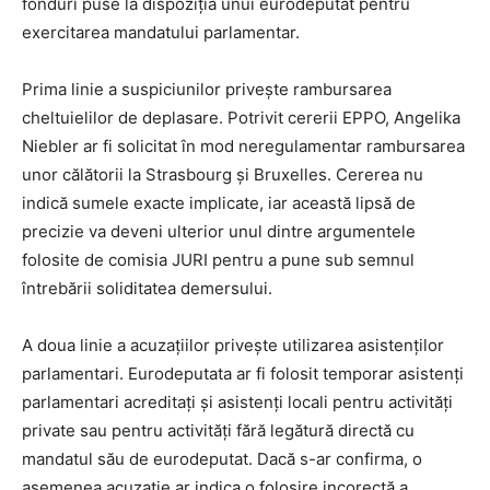
fonduri puse la dispoziția unui eurodeputat pentru
exercitarea mandatului parlamentar.
Prima linie a suspiciunilor privește rambursarea
cheltuielilor de deplasare. Potrivit cererii EPPO, Angelika
Niebler ar fi solicitat în mod neregulamentar rambursarea
unor călătorii la Strasbourg și Bruxelles. Cererea nu
indică sumele exacte implicate, iar această lipsă de
precizie va deveni ulterior unul dintre argumentele
folosite de comisia JURI pentru a pune sub semnul
întrebării soliditatea demersului.
A doua linie a acuzațiilor privește utilizarea asistenților
parlamentari. Eurodeputata ar fi folosit temporar asistenți
parlamentari acreditați și asistenți locali pentru activități
private sau pentru activități fără legătură directă cu
mandatul său de eurodeputat. Dacă s-ar confirma, o
asemenea acuzație ar indica o folosire incorectă a