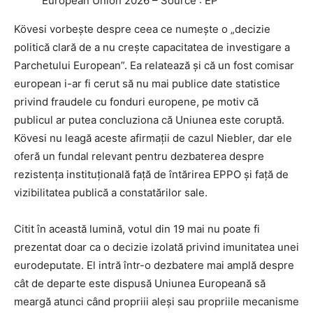
European Union 2026 – Source : EP
r
m
Kövesi vorbește despre ceea ce numește o „decizie
a
politică clară de a nu crește capacitatea de investigare a
ț
Parchetului European”. Ea relatează și că un fost comisar
i
european i-ar fi cerut să nu mai publice date statistice
i
privind fraudele cu fonduri europene, pe motiv că
l
publicul ar putea concluziona că Uniunea este coruptă.
e
Kövesi nu leagă aceste afirmații de cazul Niebler, dar ele
i
oferă un fundal relevant pentru dezbaterea despre
m
rezistența instituțională față de întărirea EPPO și față de
a
vizibilitatea publică a constatărilor sale.
g
i
Citit în această lumină, votul din 19 mai nu poate fi
n
prezentat doar ca o decizie izolată privind imunitatea unei
i
eurodeputate. El intră într-o dezbatere mai amplă despre
i
cât de departe este dispusă Uniunea Europeană să
meargă atunci când propriii aleși sau propriile mecanisme