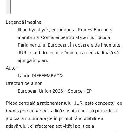
A
f
Legendă imagine
i
Ilhan Kyuchyuk, eurodeputat Renew Europe și
ș
membru al Comisiei pentru afaceri juridice a
e
Parlamentului European. În dosarele de imunitate,
a
JURI este filtrul-cheie înainte ca decizia finală să
z
ajungă în plen.
ă
Autor
i
Laurie DIEFFEMBACQ
n
Drepturi de autor
f
European Union 2026 – Source : EP
o
r
Piesa centrală a raționamentului JURI este conceptul de
m
fumus persecutionis
, adică suspiciunea că procedura
a
judiciară nu urmărește în primul rând stabilirea
ț
adevărului, ci afectarea activității politice a
i