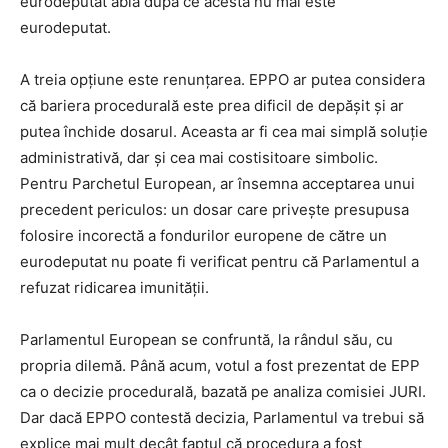
eurodeputat abia după ce acesta nu mai este
eurodeputat.
A treia opțiune este renunțarea. EPPO ar putea considera
că bariera procedurală este prea dificil de depășit și ar
putea închide dosarul. Aceasta ar fi cea mai simplă soluție
administrativă, dar și cea mai costisitoare simbolic.
Pentru Parchetul European, ar însemna acceptarea unui
precedent periculos: un dosar care privește presupusa
folosire incorectă a fondurilor europene de către un
eurodeputat nu poate fi verificat pentru că Parlamentul a
refuzat ridicarea imunității.
Parlamentul European se confruntă, la rândul său, cu
propria dilemă. Până acum, votul a fost prezentat de EPP
ca o decizie procedurală, bazată pe analiza comisiei JURI.
Dar dacă EPPO contestă decizia, Parlamentul va trebui să
explice mai mult decât faptul că procedura a fost