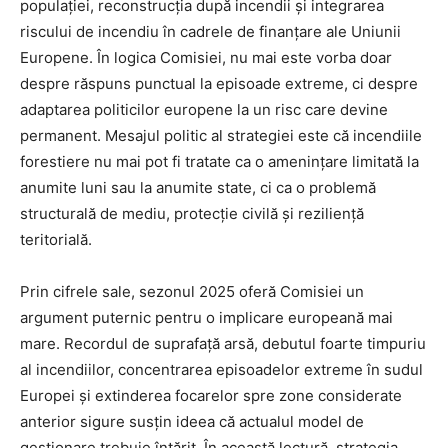
populației, reconstrucția după incendii și integrarea
riscului de incendiu în cadrele de finanțare ale Uniunii
Europene. În logica Comisiei, nu mai este vorba doar
despre răspuns punctual la episoade extreme, ci despre
adaptarea politicilor europene la un risc care devine
permanent. Mesajul politic al strategiei este că incendiile
forestiere nu mai pot fi tratate ca o amenințare limitată la
anumite luni sau la anumite state, ci ca o problemă
structurală de mediu, protecție civilă și reziliență
teritorială.
Prin cifrele sale, sezonul 2025 oferă Comisiei un
argument puternic pentru o implicare europeană mai
mare. Recordul de suprafață arsă, debutul foarte timpuriu
al incendiilor, concentrarea episoadelor extreme în sudul
Europei și extinderea focarelor spre zone considerate
anterior sigure susțin ideea că actualul model de
gestionare trebuie întărit. În această lectură, strategia