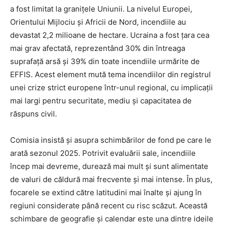
a fost limitat la granițele Uniunii. La nivelul Europei,
Orientului Mijlociu și Africii de Nord, incendiile au
devastat 2,2 milioane de hectare. Ucraina a fost țara cea
mai grav afectată, reprezentând 30% din întreaga
suprafață arsă și 39% din toate incendiile urmărite de
EFFIS. Acest element mută tema incendiilor din registrul
unei crize strict europene într-unul regional, cu implicații
mai largi pentru securitate, mediu și capacitatea de
răspuns civil.
Comisia insistă și asupra schimbărilor de fond pe care le
arată sezonul 2025. Potrivit evaluării sale, incendiile
încep mai devreme, durează mai mult și sunt alimentate
de valuri de căldură mai frecvente și mai intense. În plus,
focarele se extind către latitudini mai înalte și ajung în
regiuni considerate până recent cu risc scăzut. Această
schimbare de geografie și calendar este una dintre ideile