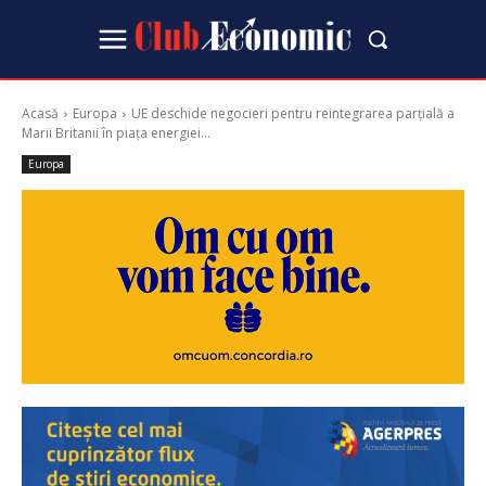
Acasă
Europa
UE deschide negocieri pentru reintegrarea parțială a
Marii Britanii în piața energiei...
Europa