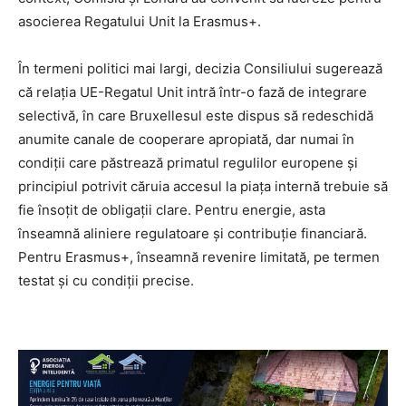
asocierea Regatului Unit la Erasmus+.
În termeni politici mai largi, decizia Consiliului sugerează
că relația UE-Regatul Unit intră într-o fază de integrare
selectivă, în care Bruxellesul este dispus să redeschidă
anumite canale de cooperare apropiată, dar numai în
condiții care păstrează primatul regulilor europene și
principiul potrivit căruia accesul la piața internă trebuie să
fie însoțit de obligații clare. Pentru energie, asta
înseamnă aliniere regulatoare și contribuție financiară.
Pentru Erasmus+, înseamnă revenire limitată, pe termen
testat și cu condiții precise.