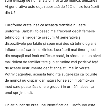
sunt utilizați de numai 3% din forța de muncă, utilizarea
AI generative este deja raportată de 12% dintre lucrătorii
din UE.
Eurofound arată însă că această tranziție nu este
uniformă. Bărbații folosesc mai frecvent decât femeile
tehnologii emergente precum AI generativă și
dispozitivele purtabile și spun mai des că tehnologia le
influențează sarcinile zilnice. Lucrătorii mai tineri și cei
din ocupații mai înalt calificate arată, la rândul lor, un nivel
mai ridicat de familiaritate și o atitudine mai pozitivă față
de aceste instrumente decât angajații mai în vârstă.
Potrivit agenției, această tendință sugerează că locurile
de muncă nu dispar, dar natura lor se schimbă într-un
mod care poate lăsa unele grupuri în urmă în absența
unui sprijin țintit.
Un alt punct de presiune identificat de Eurofound este