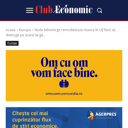
Acasă
Europa
Noile tehnologii remodelează munca în UE fără să
distrugă pe scară largă...
Europa