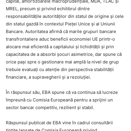
capital, amortizoarele macroprudențiale, MDA, TLAC și
MREL, precum și privind echilibrul dintre
responsabilitățile autorităților din statul de origine și cele
din statul gazdă în contextul Pieței Unice și al Uniunii
Bancare. Autoritatea afirmă că marile grupuri bancare
transfrontaliere aduc beneficii economiei UE printr-o
alocare mai eficientă a capitalului și lichidității și prin
capacitatea de a absorbi șocuri asimetrice, dar spune că
orice pași spre o gestionare mai amplă la nivel de grup
trebuie evaluați cu atenție din perspectiva stabilității
financiare, a supravegherii și a rezoluției.
În răspunsul său, EBA spune că va continua să lucreze
împreună cu Comisia Europeană pentru a sprijini un
sector bancar competitiv, rezilient și stabil.
Răspunsul publicat de EBA vine în cadrul consultării
țintite lansate de Comisia Europeană privind