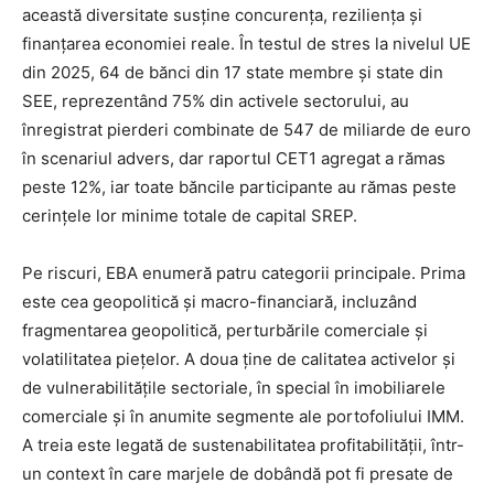
această diversitate susține concurența, reziliența și
finanțarea economiei reale. În testul de stres la nivelul UE
din 2025, 64 de bănci din 17 state membre și state din
SEE, reprezentând 75% din activele sectorului, au
înregistrat pierderi combinate de 547 de miliarde de euro
în scenariul advers, dar raportul CET1 agregat a rămas
peste 12%, iar toate băncile participante au rămas peste
cerințele lor minime totale de capital SREP.
Pe riscuri, EBA enumeră patru categorii principale. Prima
este cea geopolitică și macro-financiară, incluzând
fragmentarea geopolitică, perturbările comerciale și
volatilitatea piețelor. A doua ține de calitatea activelor și
de vulnerabilitățile sectoriale, în special în imobiliarele
comerciale și în anumite segmente ale portofoliului IMM.
A treia este legată de sustenabilitatea profitabilității, într-
un context în care marjele de dobândă pot fi presate de