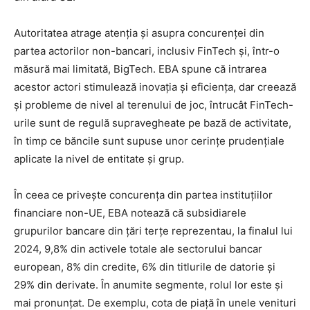
Autoritatea atrage atenția și asupra concurenței din
partea actorilor non-bancari, inclusiv FinTech și, într-o
măsură mai limitată, BigTech. EBA spune că intrarea
acestor actori stimulează inovația și eficiența, dar creează
și probleme de nivel al terenului de joc, întrucât FinTech-
urile sunt de regulă supravegheate pe bază de activitate,
în timp ce băncile sunt supuse unor cerințe prudențiale
aplicate la nivel de entitate și grup.
În ceea ce privește concurența din partea instituțiilor
financiare non-UE, EBA notează că subsidiarele
grupurilor bancare din țări terțe reprezentau, la finalul lui
2024, 9,8% din activele totale ale sectorului bancar
european, 8% din credite, 6% din titlurile de datorie și
29% din derivate. În anumite segmente, rolul lor este și
mai pronunțat. De exemplu, cota de piață în unele venituri