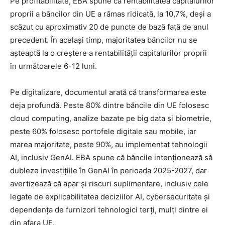
Pe profitabilitate, EBA spune că rentabilitatea capitalurilor
proprii a băncilor din UE a rămas ridicată, la 10,7%, deși a
scăzut cu aproximativ 20 de puncte de bază față de anul
precedent. În același timp, majoritatea băncilor nu se
așteaptă la o creștere a rentabilității capitalurilor proprii
în următoarele 6-12 luni.
Pe digitalizare, documentul arată că transformarea este
deja profundă. Peste 80% dintre băncile din UE folosesc
cloud computing, analize bazate pe big data și biometrie,
peste 60% folosesc portofele digitale sau mobile, iar
marea majoritate, peste 90%, au implementat tehnologii
AI, inclusiv GenAI. EBA spune că băncile intenționează să
dubleze investițiile în GenAI în perioada 2025-2027, dar
avertizează că apar și riscuri suplimentare, inclusiv cele
legate de explicabilitatea deciziilor AI, cybersecuritate și
dependența de furnizori tehnologici terți, mulți dintre ei
din afara UE.