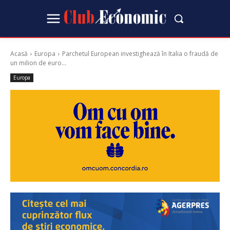
Acasă
Europa
Parchetul European investighează în Italia o fraudă de
un milion de euro...
Europa