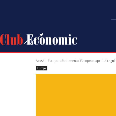
Acasă
Europa
Parlamentul European aprobă reguli n
Europa