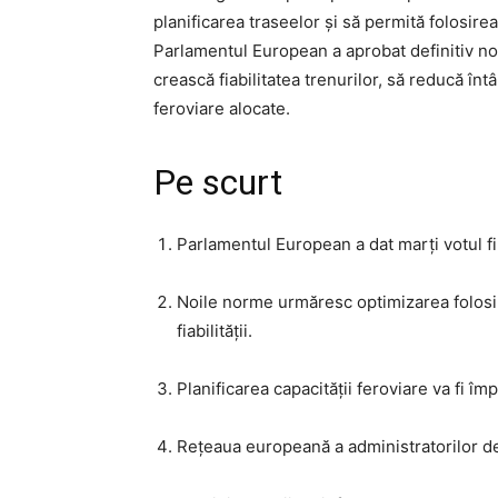
planificarea traseelor și să permită folosirea
Parlamentul European a aprobat definitiv noi
crească fiabilitatea trenurilor, să reducă în
feroviare alocate.
Pe scurt
Parlamentul European a dat marți votul fin
Noile norme urmăresc optimizarea folosiri
fiabilității.
Planificarea capacității feroviare va fi îm
Rețeaua europeană a administratorilor de i