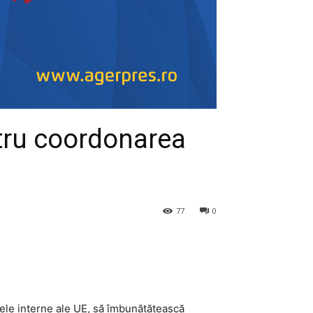
tru coordonarea
77
0
erele interne ale UE, să îmbunătățească