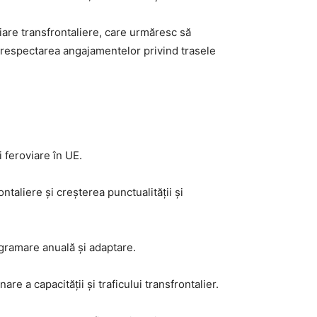
iare transfrontaliere, care urmăresc să
u nerespectarea angajamentelor privind trasele
 feroviare în UE.
taliere și creșterea punctualității și
programare anuală și adaptare.
e a capacității și traficului transfrontalier.