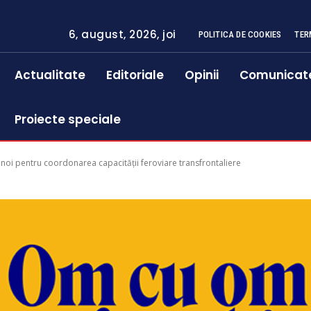
6, august, 2026, joi
POLITICA DE COOKIES
TER
Actualitate
Editoriale
Opinii
Comunicat
Proiecte speciale
oi pentru coordonarea capacității feroviare transfrontaliere