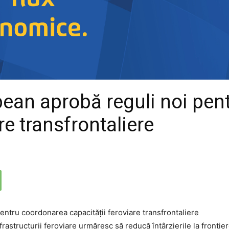
ean aprobă reguli noi pen
re transfrontaliere
frastructurii feroviare urmăresc să reducă întârzierile la fronti