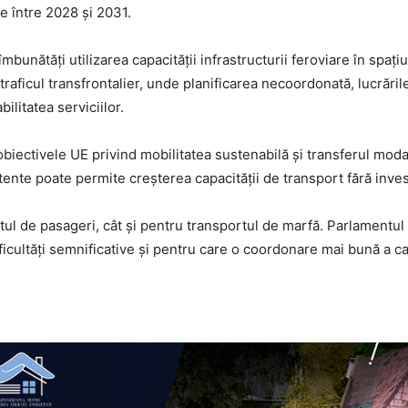
e între 2028 și 2031.
îmbunătăți utilizarea capacității infrastructurii feroviare în spa
raficul transfrontalier, unde planificarea necoordonată, lucrări
bilitatea serviciilor.
iectivele UE privind mobilitatea sustenabilă și transferul modal 
stente poate permite creșterea capacității de transport fără inves
tul de pasageri, cât și pentru transportul de marfă. Parlamentul 
ficultăți semnificative și pentru care o coordonare mai bună a ca