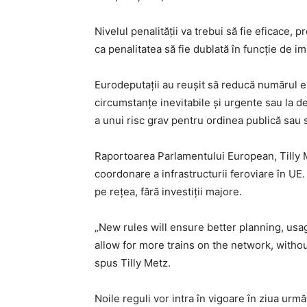
Nivelul penalității va trebui să fie eficace, 
ca penalitatea să fie dublată în funcție de im
Eurodeputații au reușit să reducă numărul exce
circumstanțe inevitabile și urgente sau la de
a unui risc grav pentru ordinea publică sau 
Raportoarea Parlamentului European, Tilly Me
coordonare a infrastructurii feroviare în UE. 
pe rețea, fără investiții majore.
„New rules will ensure better planning, usage 
allow for more trains on the network, witho
spus Tilly Metz.
Noile reguli vor intra în vigoare în ziua urmă