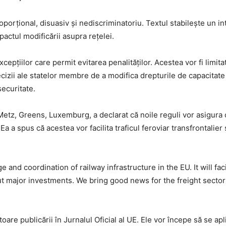
proporțional, disuasiv și nediscriminatoriu. Textul stabilește un in
pactul modificării asupra rețelei.
pțiilor care permit evitarea penalităților. Acestea vor fi limitate
cizii ale statelor membre de a modifica drepturile de capacitate f
securitate.
tz, Greens, Luxemburg, a declarat că noile reguli vor asigura o 
Ea a spus că acestea vor facilita traficul feroviar transfrontalier
and coordination of railway infrastructure in the EU. It will facil
ut major investments. We bring good news for the freight sector 
toare publicării în Jurnalul Oficial al UE. Ele vor începe să se apl