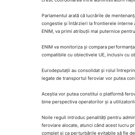
Parlamentul arată că lucrările de mentenanță
congestie și întârzieri la frontierele inter
ENIM, va primi atribuții mai puternice pentru
ENIM va monitoriza și compara performanța a
compatibile cu obiectivele UE, inclusiv cu ob
Eurodeputații au consolidat și rolul întreprin
legate de transportul feroviar vor putea contr
Aceștia vor putea constitui o platformă fer
bine perspectiva operatorilor și a utilizatoril
Noile reguli introduc penalități pentru admin
feroviare alocate, atunci când acest lucru pr
complet și ca perturbările evitabile să fie d