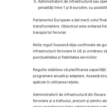
Administratorii de infrastructură sau oper
penalități între 1 și 8 euro/km, cu posibili
Parlamentul European a dat marți votul final
transfrontaliere. Obiectivul este evitarea în
transportul feroviar.
Noile reguli fuseseră deja confirmate de guve
infrastructurii feroviare în UE și urmăresc 
punctualitatea și fiabilitatea serviciilor.
Regulile stabilesc că planificarea capacității 
programare anuală și adaptare. Această struc
apărute în utilizarea rețelei.
Administratorii de infrastructură din fiecare
feroviare și a traficului, precum și pentru a
cresc coordonarea între administratorii națio