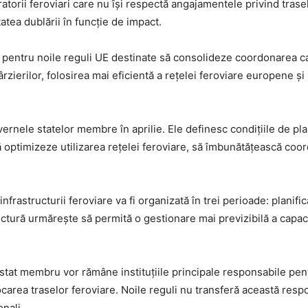
atorii feroviari care nu își respectă angajamentele privind trasel
tatea dublării în funcție de impact.
 pentru noile reguli UE destinate să consolideze coordonarea capa
târzierilor, folosirea mai eficientă a rețelei feroviare europene 
rnele statelor membre în aprilie. Ele definesc condițiile de plani
să optimizeze utilizarea rețelei feroviare, să îmbunătățească coo
infrastructurii feroviare va fi organizată în trei perioade: planific
tură urmărește să permită o gestionare mai previzibilă a capacită
 stat membru vor rămâne instituțiile principale responsabile pent
locarea traselor feroviare. Noile reguli nu transferă această resp
nali.