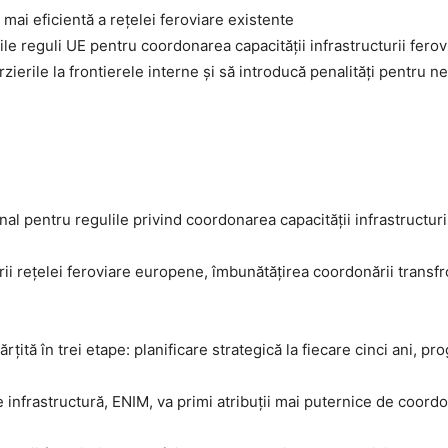
 mai eficientă a rețelei feroviare existente
le reguli UE pentru coordonarea capacității infrastructurii ferov
târzierile la frontierele interne și să introducă penalități pentr
al pentru regulile privind coordonarea capacității infrastructurii
i rețelei feroviare europene, îmbunătățirea coordonării transfron
părțită în trei etape: planificare strategică la fiecare cinci ani, 
nfrastructură, ENIM, va primi atribuții mai puternice de coordonar