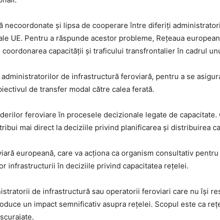
 necoordonate și lipsa de cooperare între diferiți administratori
ne ale UE. Pentru a răspunde acestor probleme, Rețeaua europeană
 coordonarea capacității și traficului transfrontalier în cadrul u
dministratorilor de infrastructură feroviară, pentru a se asigur
iectivul de transfer modal către calea ferată.
derilor feroviare în procesele decizionale legate de capacitate. Op
ibui mai direct la deciziile privind planificarea și distribuirea ca
oviară europeană, care va acționa ca organism consultativ pent
or infrastructurii în deciziile privind capacitatea rețelei.
istratorii de infrastructură sau operatorii feroviari care nu își 
oduce un impact semnificativ asupra rețelei. Scopul este ca rețel
escurajate.