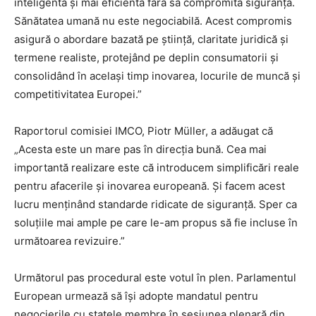
inteligentă și mai eficientă fără să compromită siguranța.
Sănătatea umană nu este negociabilă. Acest compromis
asigură o abordare bazată pe știință, claritate juridică și
termene realiste, protejând pe deplin consumatorii și
consolidând în același timp inovarea, locurile de muncă și
competitivitatea Europei.”
Raportorul comisiei IMCO, Piotr Müller, a adăugat că
„Acesta este un mare pas în direcția bună. Cea mai
importantă realizare este că introducem simplificări reale
pentru afacerile și inovarea europeană. Și facem acest
lucru menținând standarde ridicate de siguranță. Sper ca
soluțiile mai ample pe care le-am propus să fie incluse în
următoarea revizuire.”
Următorul pas procedural este votul în plen. Parlamentul
European urmează să își adopte mandatul pentru
negocierile cu statele membre în sesiunea plenară din