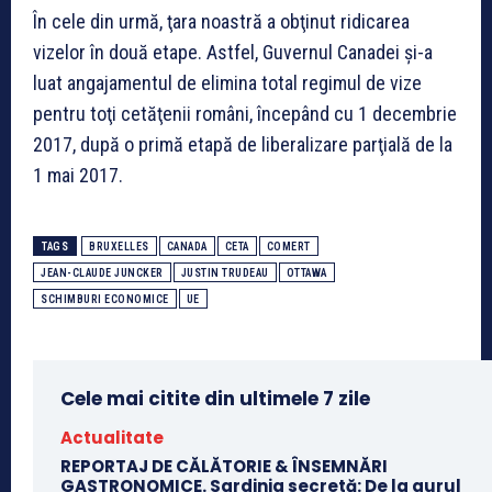
În cele din urmă, ţara noastră a obţinut ridicarea
vizelor în două etape. Astfel, Guvernul Canadei şi-a
luat angajamentul de elimina total regimul de vize
pentru toţi cetăţenii români, începând cu 1 decembrie
2017, după o primă etapă de liberalizare parţială de la
1 mai 2017.
TAGS
BRUXELLES
CANADA
CETA
COMERT
JEAN-CLAUDE JUNCKER
JUSTIN TRUDEAU
OTTAWA
SCHIMBURI ECONOMICE
UE
Cele mai citite din ultimele 7 zile
Actualitate
REPORTAJ DE CĂLĂTORIE & ÎNSEMNĂRI
GASTRONOMICE. Sardinia secretă: De la aurul