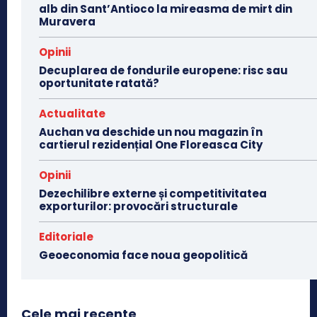
alb din Sant’Antioco la mireasma de mirt din
Muravera
Opinii
Decuplarea de fondurile europene: risc sau
oportunitate ratată?
Actualitate
Auchan va deschide un nou magazin în
cartierul rezidențial One Floreasca City
Opinii
Dezechilibre externe și competitivitatea
exporturilor: provocări structurale
Editoriale
Geoeconomia face noua geopolitică
Cele mai recente