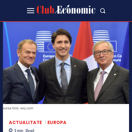
sursa foto: wsj.com
ACTUALITATE
EUROPA
3
min.
Read