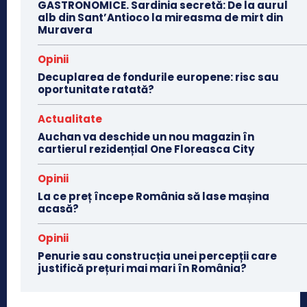
GASTRONOMICE. Sardinia secretă: De la aurul
alb din Sant’Antioco la mireasma de mirt din
Muravera
Opinii
Decuplarea de fondurile europene: risc sau
oportunitate ratată?
Actualitate
Auchan va deschide un nou magazin în
cartierul rezidențial One Floreasca City
Opinii
La ce preț începe România să lase mașina
acasă?
Opinii
Penurie sau construcția unei percepții care
justifică prețuri mai mari în România?