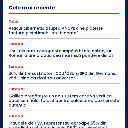
Cele mai recente
Opinii
Atacul cibernetic asupra ANCPI: cine plătește
factura pieței imobiliare blocate?
Europa
Unul din patru europeni cumpără bilete online, iar
România are a doua cea mai mică pondere din UE
Europa
60% dintre susținătorii CDU/CSU și SPD din Germania
văd China ca rival sau adversar
Europa
Galileo pregătește un nou sistem care va verifica
dacă semnalul folosit pentru calcularea poziției este
autentic
Europa
Fraudele de TVA reprezentau aproape 65% din
prejudiciile estimate în cele 3.602 de investigații