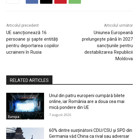
Articolul precedent
Articolul următor
UE sancționează 16
Uniunea Europeană
persoane și șapte entități
prelungește până în 2027
pentru deportarea copiilor
sancțiunile pentru
ucraineni în Rusia
destabilizarea Republicii
Moldova
RELATED ARTICLES
Unul din patru europeni cumpără bilete
online, iar România are a doua cea mai
mică pondere din UE
7 august 2026
Europa
60% dintre susținătorii CDU/CSU și SPD din
Germania văd China ca rival sau adversar