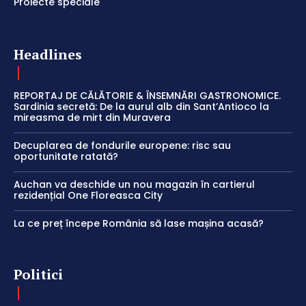
Proiecte speciale
Headlines
REPORTAJ DE CĂLĂTORIE & ÎNSEMNĂRI GASTRONOMICE.
Sardinia secretă: De la aurul alb din Sant’Antioco la
mireasma de mirt din Muravera
Decuplarea de fondurile europene: risc sau
oportunitate ratată?
Auchan va deschide un nou magazin în cartierul
rezidențial One Floreasca City
La ce preț începe România să lase mașina acasă?
Politici