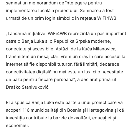
semnat un memorandum de înțelegere pentru
implementarea locală a proiectului. Semnarea a fost
urmată de un prim login simbolic în rețeaua WiFi4WB.
„Lansarea inițiativei WiFi4WB reprezintă un pas important
către o Banja Luka și o Republika Srpska moderne,
conectate și accesibile. Astăzi, de la Kuća Milanovića,
transmitem un mesaj clar: vrem un oraș în care accesul la
internet să fie disponibil tuturor, fără limitări, deoarece
conectivitatea digitală nu mai este un lux, ci o necesitate
de bază pentru fiecare persoană”, a declarat primarul
Draško Stanivuković.
El a spus că Banja Luka este parte a unui proiect care va
acoperi 116 municipalități din Bosnia și Herțegovina și că
investiția contribuie la bazele dezvoltării, educației și
economiei.