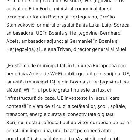
Primul hotspot gratuit din Bosnia și Herțegovina a fost
activat de Edin Forto, ministrul comunicațiilor și
transporturilor din Bosnia și Herțegovina, Draško
Stanivuković, primarul orașului Banja Luka, Luigi Soreca,
ambasadorul UE în Bosnia și Herțegovina, Bernhard
Abels, ambasador adjunct al Germaniei în Bosnia și
Herțegovina, și Jelena Trivan, director general al M:tel.
„Există mii de municipalități în Uniunea Europeană care
beneficiază deja de Wi-Fi public gratuit prin sprijinul UE,
iar astăzi municipalitățile din Bosnia și Herțegovina li se
alătură. Wi-Fi-ul public gratuit nu este un lux, ci
infrastructură de bază. UE investește în lucruri care
contează în viața de zi cu zi a cetățenilor, școli, spitale,
transport, energie curată și conectivitate digitală.
Sprijinul nostru reflectă tipul de viitor european pe care îl
construim împreună, unul bazat pe conectivitate,
oportunități și o calitate mai bună a vieții pentru toți