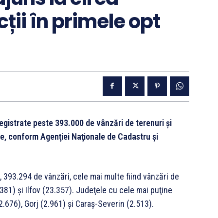
ții în primele opt
registrate peste 393.000 de vânzări de terenuri și
le, conform Agenţiei Naţionale de Cadastru şi
al, 393.294 de vânzări, cele mai multe fiind vânzări de
.381) şi Ilfov (23.357). Judeţele cu cele mai puţine
2.676), Gorj (2.961) şi Caraş-Severin (2.513).