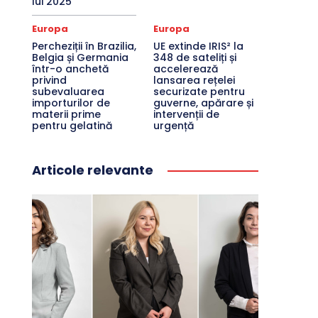
lui 2025
Europa
Europa
Percheziții în Brazilia,
UE extinde IRIS² la
Belgia și Germania
348 de sateliți și
într-o anchetă
accelerează
privind
lansarea rețelei
subevaluarea
securizate pentru
importurilor de
guverne, apărare și
materii prime
intervenții de
pentru gelatină
urgență
Articole relevante