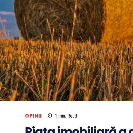
OPINII
1
min.
Read
Piața imobiliară a 