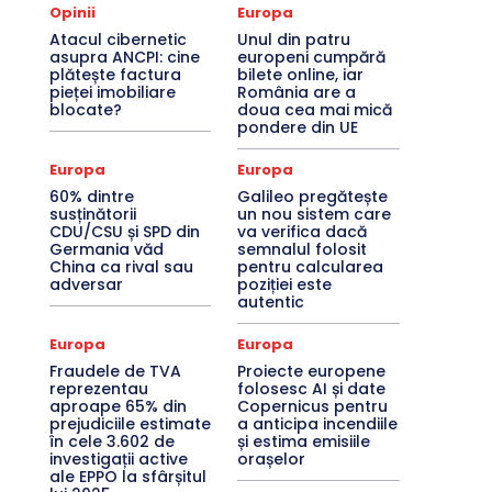
Opinii
Europa
Atacul cibernetic
Unul din patru
asupra ANCPI: cine
europeni cumpără
plătește factura
bilete online, iar
pieței imobiliare
România are a
blocate?
doua cea mai mică
pondere din UE
Europa
Europa
60% dintre
Galileo pregătește
susținătorii
un nou sistem care
CDU/CSU și SPD din
va verifica dacă
Germania văd
semnalul folosit
China ca rival sau
pentru calcularea
adversar
poziției este
autentic
Europa
Europa
Fraudele de TVA
Proiecte europene
reprezentau
folosesc AI și date
aproape 65% din
Copernicus pentru
prejudiciile estimate
a anticipa incendiile
în cele 3.602 de
și estima emisiile
investigații active
orașelor
ale EPPO la sfârșitul