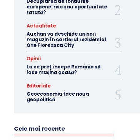
Decuplarea de fondurile
europene: risc sau oportunitate
ratată?
Actualitate
Auchan va deschide un nou
magazin în cartierul rezidențial
One Floreasca City
Opinii
La ce preț începe România să
lase mașina acasă?
Editoriale
Geoeconomia face noua
geopolitică
Cele mai recente