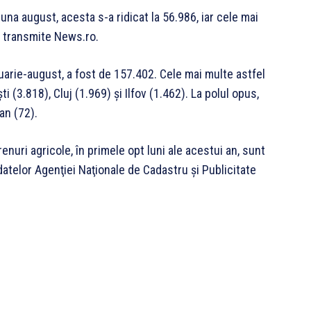
una august, acesta s-a ridicat la 56.986, iar cele mai
, transmite News.ro.
anuarie-august, a fost de 157.402. Cele mai multe astfel
i (3.818), Cluj (1.969) şi Ilfov (1.462). La polul opus,
an (72).
nuri agricole, în primele opt luni ale acestui an, sunt
 datelor Agenţiei Naţionale de Cadastru şi Publicitate