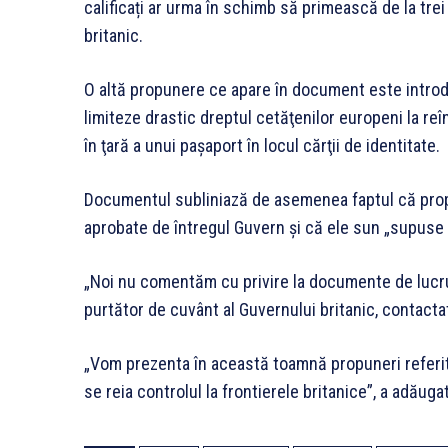
calificați ar urma în schimb să primească de la trei
britanic.
O altă propunere ce apare în document este introd
limiteze drastic dreptul cetăţenilor europeni la reîn
în ţară a unui paşaport în locul cărţii de identitate.
Documentul subliniază de asemenea faptul că propu
aprobate de întregul Guvern şi că ele sun „supuse 
„Noi nu comentăm cu privire la documente de lucru 
purtător de cuvânt al Guvernului britanic, contacta
„Vom prezenta în această toamnă propuneri referit
se reia controlul la frontierele britanice”, a adăugat