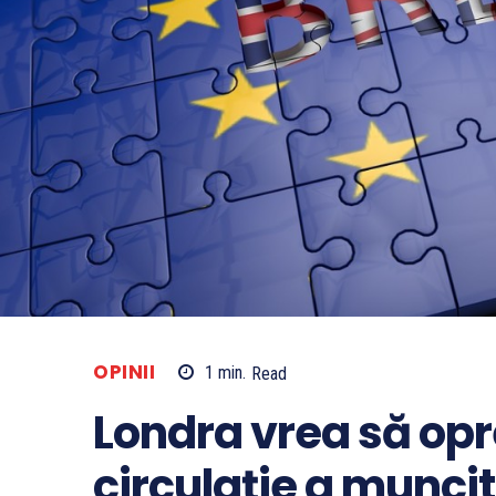
OPINII
1
min.
Read
Londra vrea să opr
circulație a muncit