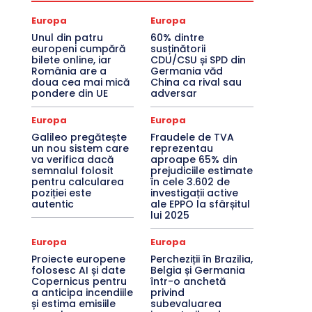
Europa
Europa
Unul din patru
60% dintre
europeni cumpără
susținătorii
bilete online, iar
CDU/CSU și SPD din
România are a
Germania văd
doua cea mai mică
China ca rival sau
pondere din UE
adversar
Europa
Europa
Galileo pregătește
Fraudele de TVA
un nou sistem care
reprezentau
va verifica dacă
aproape 65% din
semnalul folosit
prejudiciile estimate
pentru calcularea
în cele 3.602 de
poziției este
investigații active
autentic
ale EPPO la sfârșitul
lui 2025
Europa
Europa
Proiecte europene
Percheziții în Brazilia,
folosesc AI și date
Belgia și Germania
Copernicus pentru
într-o anchetă
a anticipa incendiile
privind
și estima emisiile
subevaluarea