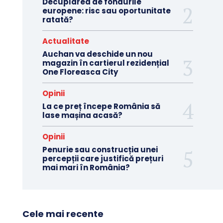
Decuplarea de fondurile
europene: risc sau oportunitate
ratată?
Actualitate
Auchan va deschide un nou
magazin în cartierul rezidențial
One Floreasca City
Opinii
La ce preț începe România să
lase mașina acasă?
Opinii
Penurie sau construcția unei
percepții care justifică prețuri
mai mari în România?
Cele mai recente