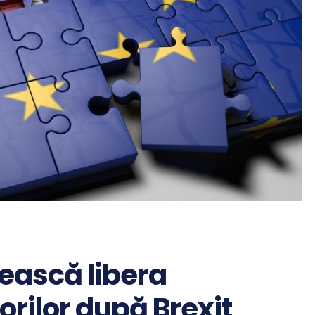
ească libera
orilor după Brexit