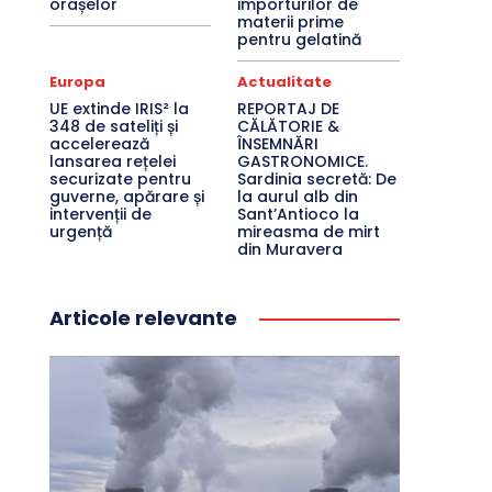
orașelor
importurilor de
materii prime
pentru gelatină
Europa
Actualitate
UE extinde IRIS² la
REPORTAJ DE
348 de sateliți și
CĂLĂTORIE &
accelerează
ÎNSEMNĂRI
lansarea rețelei
GASTRONOMICE.
securizate pentru
Sardinia secretă: De
guverne, apărare și
la aurul alb din
intervenții de
Sant’Antioco la
urgență
mireasma de mirt
din Muravera
Articole relevante