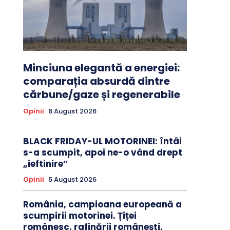
Minciuna elegantă a energiei:
comparația absurdă dintre
cărbune/gaze și regenerabile
Opinii
6 August 2026
BLACK FRIDAY-UL MOTORINEI: întâi
s-a scumpit, apoi ne-o vând drept
„ieftinire”
Opinii
5 August 2026
România, campioana europeană a
scumpirii motorinei. Țiței
românesc, rafinării românești,