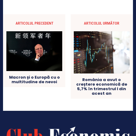
ARTICOLUL PRECEDENT
ARTICOLUL URMĂTOR
Macron și o Europă cu o
România a avut o
multitudine de nevoi
creștere economică de
5,7% în trimestrul I din
acest an