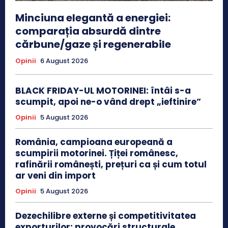
Minciuna elegantă a energiei:
comparația absurdă dintre
cărbune/gaze și regenerabile
Opinii
6 August 2026
BLACK FRIDAY-UL MOTORINEI: întâi s-a
scumpit, apoi ne-o vând drept „ieftinire”
Opinii
5 August 2026
România, campioana europeană a
scumpirii motorinei. Țiței românesc,
rafinării românești, prețuri ca și cum totul
ar veni din import
Opinii
5 August 2026
Dezechilibre externe și competitivitatea
exporturilor: provocări structurale