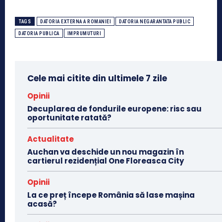
TAGS
DATORIA EXTERNA A ROMANIEI
DATORIA NEGARANTATA PUBLIC
DATORIA PUBLICA
IMPRUMUTURI
Cele mai citite din ultimele 7 zile
Opinii
Decuplarea de fondurile europene: risc sau
oportunitate ratată?
Actualitate
Auchan va deschide un nou magazin în
cartierul rezidențial One Floreasca City
Opinii
La ce preț începe România să lase mașina
acasă?