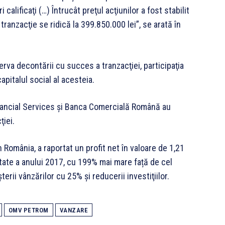
calificaţi (…) Întrucât preţul acţiunilor a fost stabilit
 tranzacţie se ridică la 399.850.000 lei”, se arată în
rva decontării cu succes a tranzacţiei, participaţia
pitalul social al acesteia.
ancial Services şi Banca Comercială Română au
ţiei.
omânia, a raportat un profit net în valoare de 1,21
ătate a anului 2017, cu 199% mai mare față de cel
erii vânzărilor cu 25% şi reducerii investiţiilor.
OMV PETROM
VANZARE