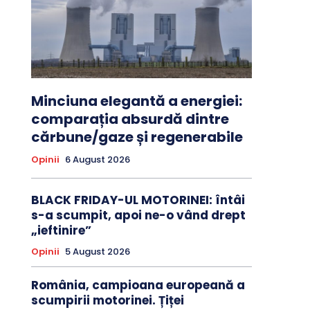
Minciuna elegantă a energiei:
comparația absurdă dintre
cărbune/gaze și regenerabile
Opinii
6 August 2026
BLACK FRIDAY-UL MOTORINEI: întâi
s-a scumpit, apoi ne-o vând drept
„ieftinire”
Opinii
5 August 2026
România, campioana europeană a
scumpirii motorinei. Țiței