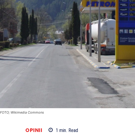
FOTO; Wikimedia Commons
OPINII
1
min.
Read