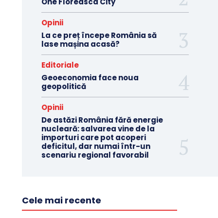
One Floreasca City
Opinii
La ce preț începe România să
lase mașina acasă?
Editoriale
Geoeconomia face noua
geopolitică
Opinii
De astăzi România fără energie
nucleară: salvarea vine de la
importuri care pot acoperi
deficitul, dar numai într-un
scenariu regional favorabil
Cele mai recente