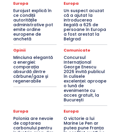
Europa
Europa
Eurojust explică în
Un suspect acuzat
ce condiții
că a ajutat la
autoritățile
introducerea
administrative pot
ilegală a 625 de
emite ordine
persoane în Europa
europene de
a fost arestat la
anchetă
Belgrad
Opinii
Comunicate
Minciuna elegantă
Concursul
a energiei:
Internațional
comparația
George Enescu
absurdă dintre
2026 invită publicul
cărbune/gaze și
în culisele
regenerabile
excelenței: aproape
o lună de
evenimente cu
acces gratuit, la
București
Europa
Europa
Polonia are nevoie
O victorie a lui
de captarea
Marine Le Pen ar
carbonului pentru
putea pune Franța