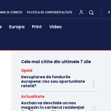
MENI ȘI CONDIȚII
POLITICA DE CONFIDENȚIALITATE
e
Europa
Print
Video
Cele mai citite din ultimele 7 zile
Opinii
Decuplarea de fondurile
europene: risc sau oportunitate
ratată?
Actualitate
Auchan va deschide un nou
magazin în cartierul rezidențial