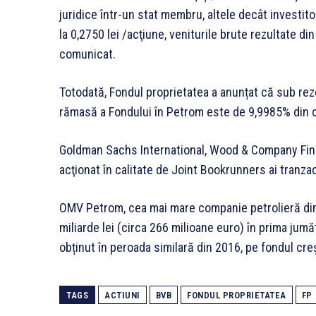
juridice într-un stat membru, altele decât investitori 
la 0,2750 lei /acţiune, veniturile brute rezultate din
comunicat.
Totodată, Fondul proprietatea a anunțat că sub reze
rămasă a Fondului în Petrom este de 9,9985% din ca
Goldman Sachs International, Wood & Company Fin
acţionat în calitate de Joint Bookrunners ai tranzac
OMV Petrom, cea mai mare companie petrolieră din R
miliarde lei (circa 266 milioane euro) în prima jum
obținut în peroada similară din 2016, pe fondul creşt
TAGS
ACTIUNI
BVB
FONDUL PROPRIETATEA
FP