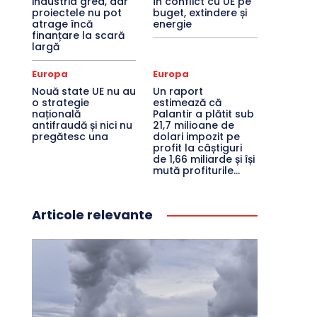
industria grea, dar
în conflict cu UE pe
proiectele nu pot
buget, extindere și
atrage încă
energie
finanțare la scară
largă
Europa
Europa
Nouă state UE nu au
Un raport
o strategie
estimează că
națională
Palantir a plătit sub
antifraudă și nici nu
21,7 milioane de
pregătesc una
dolari impozit pe
profit la câștiguri
de 1,66 miliarde și își
mută profiturile...
Articole relevante