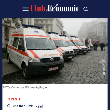
FOTO; Commons Wikimedia/Rarpet
OPINII
Less than 1
min.
Read