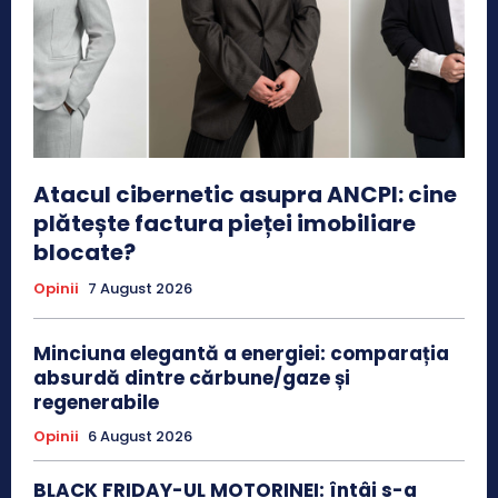
Atacul cibernetic asupra ANCPI: cine
plătește factura pieței imobiliare
blocate?
Opinii
7 August 2026
Minciuna elegantă a energiei: comparația
absurdă dintre cărbune/gaze și
regenerabile
Opinii
6 August 2026
BLACK FRIDAY-UL MOTORINEI: întâi s-a