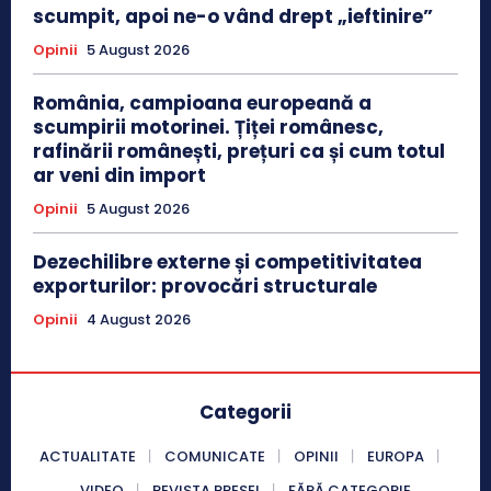
scumpit, apoi ne-o vând drept „ieftinire”
Opinii
5 August 2026
România, campioana europeană a
scumpirii motorinei. Țiței românesc,
rafinării românești, prețuri ca și cum totul
ar veni din import
Opinii
5 August 2026
Dezechilibre externe și competitivitatea
exporturilor: provocări structurale
Opinii
4 August 2026
Categorii
ACTUALITATE
COMUNICATE
OPINII
EUROPA
VIDEO
REVISTA PRESEI
FĂRĂ CATEGORIE