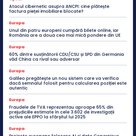
Atacul cibernetic asupra ANCPI: cine plătește
factura pieței imobiliare blocate?
Europa
Unul din patru europeni cumpără bilete online, iar
România are a doua cea mai mică pondere din UE
Europa
60% dintre susținătorii CDU/CSU și SPD din Germania
văd China ca rival sau adversar
Europa
Galileo pregătește un nou sistem care va verifica
dacă semnalul folosit pentru calcularea poziției este
autentic
Europa
Fraudele de TVA reprezentau aproape 65% din
prejudiciile estimate în cele 3.602 de investigații
active ale EPPO la sfârșitul lui 2025
Europa
Proiecte europene folosesc AI și date Copernicus