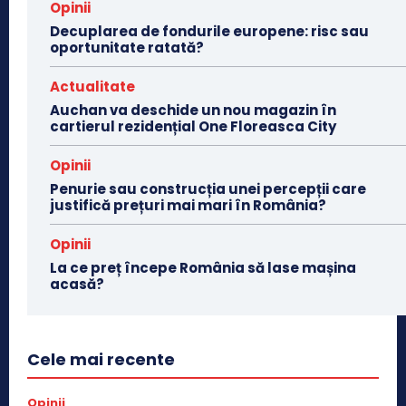
Opinii
Decuplarea de fondurile europene: risc sau
oportunitate ratată?
Actualitate
Auchan va deschide un nou magazin în
cartierul rezidențial One Floreasca City
Opinii
Penurie sau construcția unei percepții care
justifică prețuri mai mari în România?
Opinii
La ce preț începe România să lase mașina
acasă?
Cele mai recente
Opinii