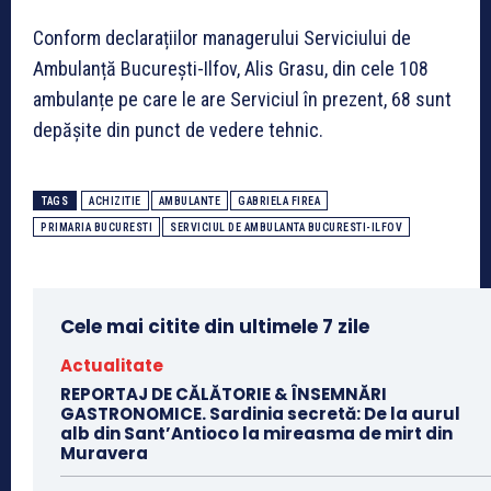
Conform declarațiilor managerului Serviciului de
Ambulanță București-Ilfov, Alis Grasu, din cele 108
ambulanțe pe care le are Serviciul în prezent, 68 sunt
depășite din punct de vedere tehnic.
TAGS
ACHIZITIE
AMBULANTE
GABRIELA FIREA
PRIMARIA BUCURESTI
SERVICIUL DE AMBULANTA BUCURESTI-ILFOV
Cele mai citite din ultimele 7 zile
Actualitate
REPORTAJ DE CĂLĂTORIE & ÎNSEMNĂRI
GASTRONOMICE. Sardinia secretă: De la aurul
alb din Sant’Antioco la mireasma de mirt din
Muravera