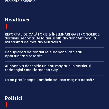
Proiecte speciale
Headlines
REPORTAJ DE CĂLĂTORIE & ÎNSEMNĂRI GASTRONOMICE.
Sardinia secretă: De la aurul alb din Sant’Antioco la
mireasma de mirt din Muravera
Decuplarea de fondurile europene: risc sau
oportunitate ratată?
Auchan va deschide un nou magazin în cartierul
rezidențial One Floreasca City
La ce preț începe România să lase mașina acasă?
Politici