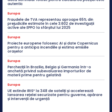
autentic
Europa
Fraudele de TVA reprezentau aproape 65% din
prejudiciile estimate în cele 3.602 de investigații
active ale EPPO la sfârșitul lui 2025
Europa
Proiecte europene folosesc AI și date Copernicus
pentru a anticipa incendiile și estima emisiile
orașelor
Europa
Percheziții în Brazilia, Belgia și Germania într-o
anchetă privind subevaluarea importurilor de
materii prime pentru gelatină
Europa
UE extinde IRIS² la 348 de sateliți și accelerează
lansarea rețelei securizate pentru guverne, apărare
și intervenții de urgență