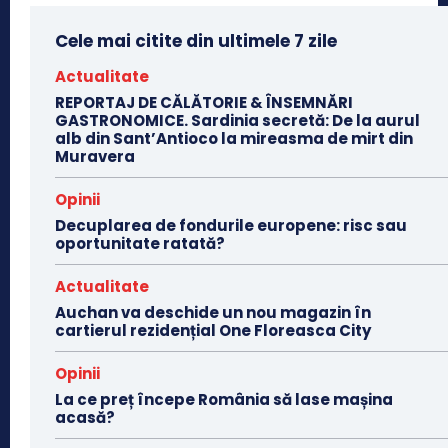
Cele mai citite din ultimele 7 zile
Actualitate
REPORTAJ DE CĂLĂTORIE & ÎNSEMNĂRI
GASTRONOMICE. Sardinia secretă: De la aurul
alb din Sant’Antioco la mireasma de mirt din
Muravera
Opinii
Decuplarea de fondurile europene: risc sau
oportunitate ratată?
Actualitate
Auchan va deschide un nou magazin în
cartierul rezidențial One Floreasca City
Opinii
La ce preț începe România să lase mașina
acasă?