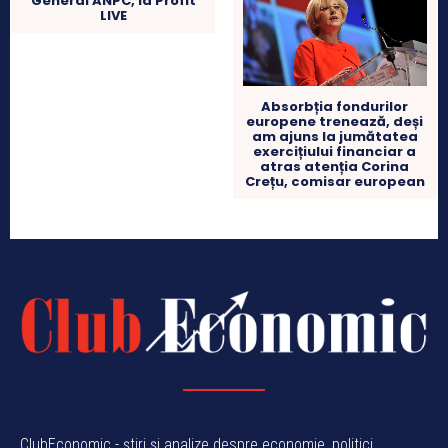
General ANPC, la Profit
LIVE
Absorbția fondurilor
europene trenează, deși
am ajuns la jumătatea
exercițiului financiar a
atras atenția Corina
Crețu, comisar european
ClubEconomic - știri și analize despre economie, politici