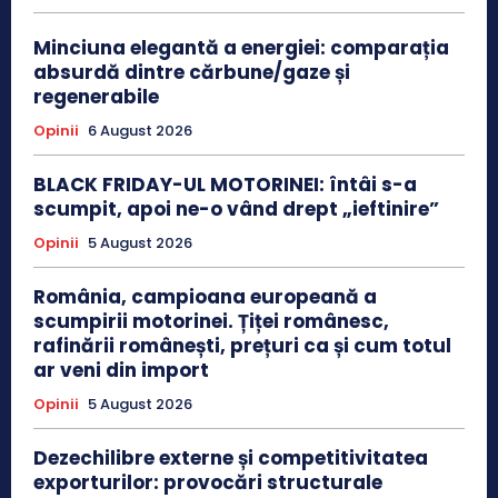
Minciuna elegantă a energiei: comparația
absurdă dintre cărbune/gaze și
regenerabile
Opinii
6 August 2026
BLACK FRIDAY-UL MOTORINEI: întâi s-a
scumpit, apoi ne-o vând drept „ieftinire”
Opinii
5 August 2026
România, campioana europeană a
scumpirii motorinei. Țiței românesc,
rafinării românești, prețuri ca și cum totul
ar veni din import
Opinii
5 August 2026
Dezechilibre externe și competitivitatea
exporturilor: provocări structurale