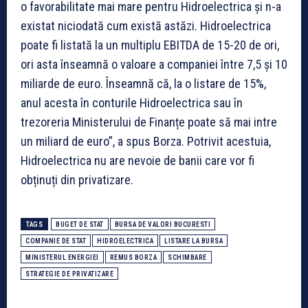
o favorabilitate mai mare pentru Hidroelectrica și n-a
existat niciodată cum există astăzi. Hidroelectrica
poate fi listată la un multiplu EBITDA de 15-20 de ori,
ori asta înseamnă o valoare a companiei între 7,5 și 10
miliarde de euro. Înseamnă că, la o listare de 15%,
anul acesta în conturile Hidroelectrica sau în
trezoreria Ministerului de Finanțe poate să mai intre
un miliard de euro”, a spus Borza. Potrivit acestuia,
Hidroelectrica nu are nevoie de banii care vor fi
obținuți din privatizare.
TAGS
BUGET DE STAT
BURSA DE VALORI BUCURESTI
COMPANIE DE STAT
HIDROELECTRICA
LISTARE LA BURSA
MINISTERUL ENERGIEI
REMUS BORZA
SCHIMBARE
STRATEGIE DE PRIVATIZARE