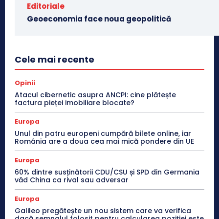
Editoriale
Geoeconomia face noua geopolitică
Cele mai recente
Opinii
Atacul cibernetic asupra ANCPI: cine plătește
factura pieței imobiliare blocate?
Europa
Unul din patru europeni cumpără bilete online, iar
România are a doua cea mai mică pondere din UE
Europa
60% dintre susținătorii CDU/CSU și SPD din Germania
văd China ca rival sau adversar
Europa
Galileo pregătește un nou sistem care va verifica
dacă semnalul folosit pentru calcularea poziției este