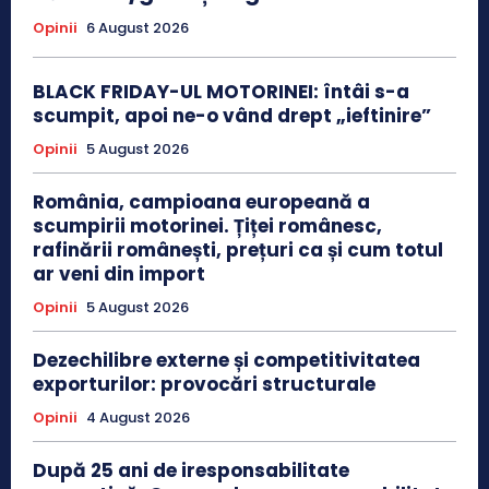
Opinii
6 August 2026
BLACK FRIDAY-UL MOTORINEI: întâi s-a
scumpit, apoi ne-o vând drept „ieftinire”
Opinii
5 August 2026
România, campioana europeană a
scumpirii motorinei. Țiței românesc,
rafinării românești, prețuri ca și cum totul
ar veni din import
Opinii
5 August 2026
Dezechilibre externe și competitivitatea
exporturilor: provocări structurale
Opinii
4 August 2026
După 25 ani de iresponsabilitate