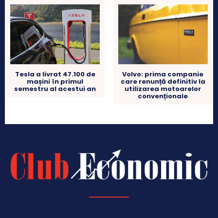
Tesla a livrat 47.100 de
Volvo: prima companie
mașini în primul
care renunță definitiv la
semestru al acestui an
utilizarea motoarelor
convenționale