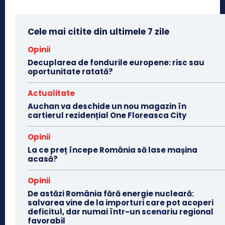
Cele mai citite din ultimele 7 zile
Opinii
Decuplarea de fondurile europene: risc sau
oportunitate ratată?
Actualitate
Auchan va deschide un nou magazin în
cartierul rezidențial One Floreasca City
Opinii
La ce preț începe România să lase mașina
acasă?
Opinii
De astăzi România fără energie nucleară:
salvarea vine de la importuri care pot acoperi
deficitul, dar numai într-un scenariu regional
favorabil