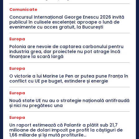
Comunicate
Concursul Internațional George Enescu 2026 invită
publicul în culisele excelenței: aproape o lună de
evenimente cu acces gratuit, la București
Europa
Polonia are nevoie de captarea carbonului pentru
industria grea, dar proiectele nu pot atrage încă
finanțare la scară largă
Europa
O victorie a lui Marine Le Pen ar putea pune Franța în
conflict cu UE pe buget, extindere și energie
Europa
Nouă state UE nu au o strategie națională antifraudă
și nici nu pregătesc una
Europa
Un raport estimează că Palantir a plătit sub 21,7
milioane de dolari impozit pe profit la câștiguri de
1,66 miliarde și își mută profiturile...