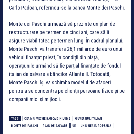
Carlo Padoan, referindu-se la banca Monte dei Paschi.
Monte dei Paschi urmează să prezinte un plan de
restructurare pe termen de cinci ani, care să îi
asigure viabilitatea pe termen lung. În cadrul planului,
Monte Paschi va transfera 26,1 miliarde de euro unui
vehicul finanțat privat, în condiții din piață,
operațiunile urmând să fie parțial finanțate de fondul
italian de salvare a băncilor Atlante II. Totodată,
Monte Paschi își va schimba modelul de afaceri
pentru a se concentra pe clienții persoane fizice și pe
companii mici și mijlocii.
TAGS
CEA MAI VECHE BANCA DIN LUME
GUVERNUL ITALIAN
MONTE DEI PASCHI
PLAN DE SALVARE
UE
UNIUNEA EUROPEANĂ