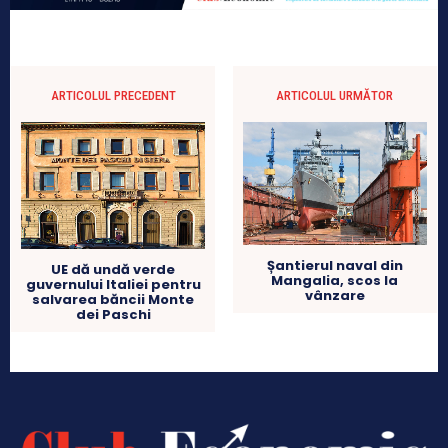
ARTICOLUL PRECEDENT
ARTICOLUL URMĂTOR
Șantierul naval din
UE dă undă verde
Mangalia, scos la
guvernului Italiei pentru
vânzare
salvarea băncii Monte
dei Paschi