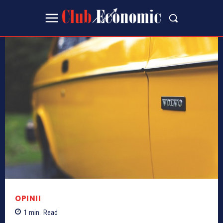
OPINII
1
min.
Read