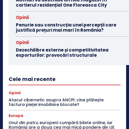
cartierul rezidențial One Floreasca City
Opinii
Penurie sau construcția unei percepții care
justifică prețuri mai mari în România?
Opinii
Dezechilibre externe și competitivitatea
exporturilor: provocări structurale
Cele mai recente
Opinii
Atacul cibernetic asupra ANCPI: cine plătește
factura pieței imobiliare blocate?
Europa
Unul din patru europeni cumpără bilete online, iar
România are a doua cea mai mică pondere din UE