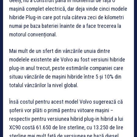
Geely, nu a construit până în momentul de față o
mașină complet electrică, dar deja vinde cinci modele
hibride Plug-in care pot rula câteva zeci de kilometri
numai pe baza bateriei înainte de a face trecerea la
motorul convențional.
Mai mult de un sfert din vânzările unuia dintre
modelele existente ale Volvo au fost versiuni hibride
plug-in anul trecut, peste estimările companiei care
situau vânzările de mașini hibride între 5 și 10% din
totalul vânzărilor la nivel global.
Însă costul pentru acest model Volvo sugerează că
șoferii vor plăti o primă pentru viitoare mașini –
respectiv pentru versiunea hibrid plug-in hibrid a lui
XC90 costă 61.650 de lire sterline, cu 13.250 de lire
sterline mai mult față de versiunea pe bază diesel.