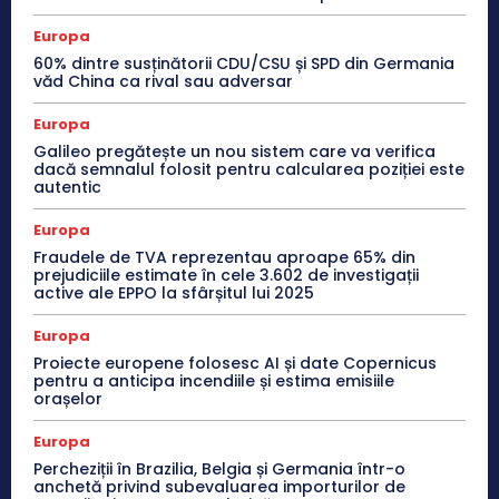
Europa
60% dintre susținătorii CDU/CSU și SPD din Germania
văd China ca rival sau adversar
Europa
Galileo pregătește un nou sistem care va verifica
dacă semnalul folosit pentru calcularea poziției este
autentic
Europa
Fraudele de TVA reprezentau aproape 65% din
prejudiciile estimate în cele 3.602 de investigații
active ale EPPO la sfârșitul lui 2025
Europa
Proiecte europene folosesc AI și date Copernicus
pentru a anticipa incendiile și estima emisiile
orașelor
Europa
Percheziții în Brazilia, Belgia și Germania într-o
anchetă privind subevaluarea importurilor de