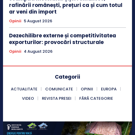
rafinării românești, prețuri ca și cum totul
ar veni din import
Opinii
5 August 2026
Dezechilibre externe și competitivitatea
exporturilor: provocări structurale
Opinii
4 August 2026
Categorii
ACTUALITATE
COMUNICATE
OPINII
EUROPA
VIDEO
REVISTA PRESEI
FĂRĂ CATEGORIE