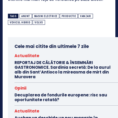
TAGS
ANUNT
MASINI ELECTRICE
PRODUCTIE
VANZARI
VEHICUL HIBRID
VOLVO
Cele mai citite din ultimele 7 zile
Actualitate
REPORTAJ DE CĂLĂTORIE & ÎNSEMNĂRI
GASTRONOMICE. Sardinia secretă: De la aurul
alb din Sant’Antioco la mireasma de mirt din
Muravera
Opinii
Decuplarea de fondurile europene: risc sau
oportunitate ratată?
Actualitate
Auchan va deschide un nou magazin în