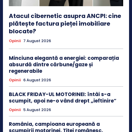
Atacul cibernetic asupra ANCPI: cine
plătește factura pieței imobiliare
blocate?
Opinii
7 August 2026
Minciuna elegantă a energiei: comparația
absurdă dintre cărbune/gaze și
regenerabile
Opinii
6 August 2026
BLACK FRIDAY-UL MOTORINEI: întâi s-a
scumpit, apoi ne-o vând drept „ieftinire”
Opinii
5 August 2026
România, campioana europeană a
scumpirii motorinei. Țiței românesc,