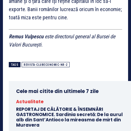
amâne și o țară care își reține capitalul în loc să-l
exporte. Banii românilor lucrează oricum în economie;
toată miza este pentru cine.
Remus Vulpescu
este directorul general al Bursei de
Valori București.
TAGS
REVISTA-CLUBECONOMIC-NR-2
Cele mai citite din ultimele 7 zile
Actualitate
REPORTAJ DE CĂLĂTORIE & ÎNSEMNĂRI
GASTRONOMICE. Sardinia secretă: De la aurul
alb din Sant’Antioco la mireasma de mirt din
Muravera