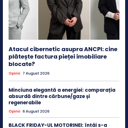
Atacul cibernetic asupra ANCPI: cine
plătește factura pieței imobiliare
blocate?
Opinii
7 August 2026
Minciuna elegantă a energiei: comparația
absurdă dintre cărbune/gaze și
regenerabile
Opinii
6 August 2026
BLACK FRIDAY-UL MOTORINEI: întâi s-a