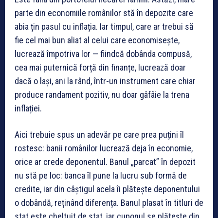
parte din economiile românilor stă în depozite care
abia țin pasul cu inflația. Iar timpul, care ar trebui să
fie cel mai bun aliat al celui care economisește,
lucrează împotriva lor — fiindcă dobânda compusă,
cea mai puternică forță din finanțe, lucrează doar
dacă o lași, ani la rând, într-un instrument care chiar
produce randament pozitiv, nu doar gâfâie la trena
inflației.
Aici trebuie spus un adevăr pe care prea puțini îl
rostesc: banii românilor lucrează deja în economie,
orice ar crede deponentul. Banul „parcat” în depozit
nu stă pe loc: banca îl pune la lucru sub formă de
credite, iar din câștigul acela îi plătește deponentului
o dobândă, reținând diferența. Banul plasat în titluri de
stat este cheltuit de stat, iar cuponul se plătește din