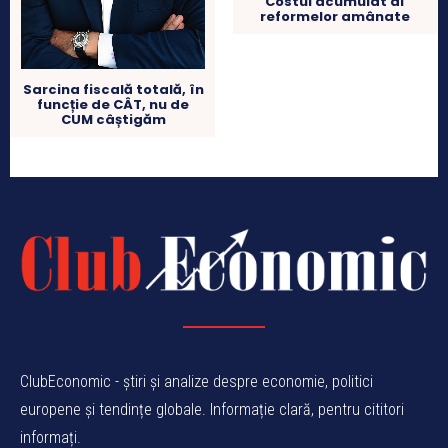
Costul acumulat al
reformelor amânate
Sarcina fiscală totală, în
funcție de CÂT, nu de
CUM câștigăm
ClubEconomic - știri și analize despre economie, politici
europene și tendințe globale. Informație clară, pentru cititori
informați.