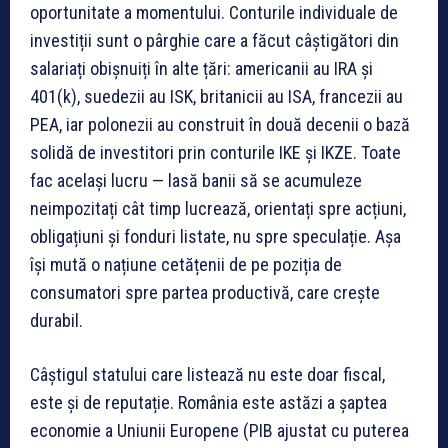
oportunitate a momentului. Conturile individuale de
investiții sunt o pârghie care a făcut câștigători din
salariați obișnuiți în alte țări: americanii au IRA și
401(k), suedezii au ISK, britanicii au ISA, francezii au
PEA, iar polonezii au construit în două decenii o bază
solidă de investitori prin conturile IKE și IKZE. Toate
fac același lucru — lasă banii să se acumuleze
neimpozitați cât timp lucrează, orientați spre acțiuni,
obligațiuni și fonduri listate, nu spre speculație. Așa
își mută o națiune cetățenii de pe poziția de
consumatori spre partea productivă, care crește
durabil.
Câștigul statului care listează nu este doar fiscal,
este și de reputație. România este astăzi a șaptea
economie a Uniunii Europene (PIB ajustat cu puterea