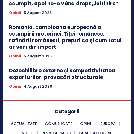
scumpit, apoi ne-o vând drept „ieftinire”
Opinii
5 August 2026
România, campioana europeană a
scumpirii motorinei. Țiței românesc,
rafinării românești, prețuri ca și cum totul
ar veni din import
Opinii
5 August 2026
Dezechilibre externe și competitivitatea
exporturilor: provocări structurale
Opinii
4 August 2026
Categorii
ACTUALITATE
COMUNICATE
OPINII
EUROPA
VIDEO
REVISTA PRESEI
FĂRĂ CATEGORIE