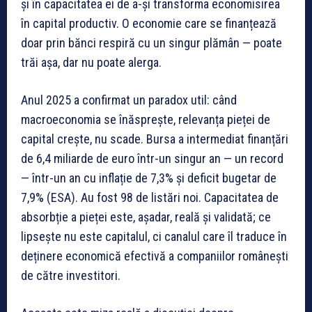
și în capacitatea ei de a-și transforma economisirea
în capital productiv. O economie care se finanțează
doar prin bănci respiră cu un singur plămân — poate
trăi așa, dar nu poate alerga.
Anul 2025 a confirmat un paradox util: când
macroeconomia se înăsprește, relevanța pieței de
capital crește, nu scade. Bursa a intermediat finanțări
de 6,4 miliarde de euro într-un singur an — un record
— într-un an cu inflație de 7,3% și deficit bugetar de
7,9% (ESA). Au fost 98 de listări noi. Capacitatea de
absorbție a pieței este, așadar, reală și validată; ce
lipsește nu este capitalul, ci canalul care îl traduce în
deținere economică efectivă a companiilor românești
de către investitori.