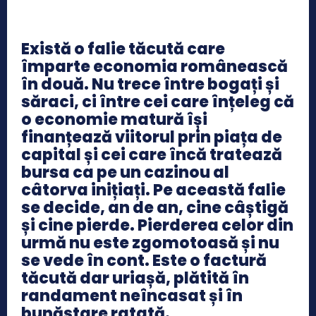
Există o falie tăcută care
împarte economia românească
în două. Nu trece între bogați și
săraci, ci între cei care înțeleg că
o economie matură își
finanțează viitorul prin piața de
capital și cei care încă tratează
bursa ca pe un cazinou al
câtorva inițiați. Pe această falie
se decide, an de an, cine câștigă
și cine pierde. Pierderea celor din
urmă nu este zgomotoasă și nu
se vede în cont. Este o factură
tăcută dar uriașă, plătită în
randament neîncasat și în
bunăstare ratată.