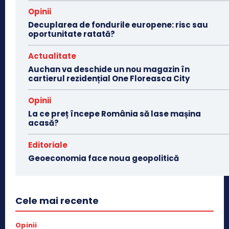
Opinii
Decuplarea de fondurile europene: risc sau
oportunitate ratată?
Actualitate
Auchan va deschide un nou magazin în
cartierul rezidențial One Floreasca City
Opinii
La ce preț începe România să lase mașina
acasă?
Editoriale
Geoeconomia face noua geopolitică
Cele mai recente
Opinii