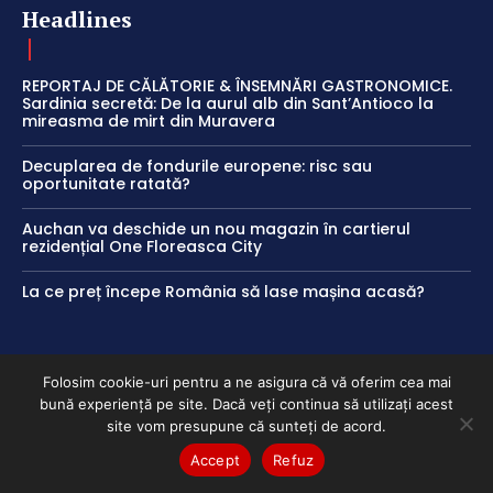
Headlines
REPORTAJ DE CĂLĂTORIE & ÎNSEMNĂRI GASTRONOMICE.
Sardinia secretă: De la aurul alb din Sant’Antioco la
mireasma de mirt din Muravera
Decuplarea de fondurile europene: risc sau
oportunitate ratată?
Auchan va deschide un nou magazin în cartierul
rezidențial One Floreasca City
La ce preț începe România să lase mașina acasă?
Politici
Folosim cookie-uri pentru a ne asigura că vă oferim cea mai
bună experiență pe site. Dacă veți continua să utilizați acest
site vom presupune că sunteți de acord.
Politica de cookies
Accept
Refuz
Termeni și Condiții