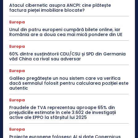
Atacul cibernetic asupra ANCPI: cine plătește
factura pieței imobiliare blocate?
Europa
Unul din patru europeni cumpără bilete online, iar
România are a doua cea mai mică pondere din UE
Europa
60% dintre susținătorii CDU/CSU și SPD din Germania
văd China ca rival sau adversar
Europa
Galileo pregătește un nou sistem care va verifica
dacă semnalul folosit pentru calcularea poziției este
autentic
Europa
Fraudele de TVA reprezentau aproape 65% din
prejudiciile estimate în cele 3.602 de investigații
active ale EPPO la sfârșitul lui 2025
Europa
Proiecte europene folosesc AI și date Copernicus