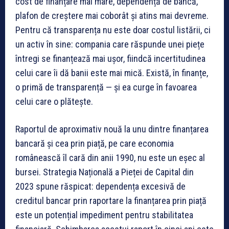
cost de finanțare mai mare, dependență de bancă,
plafon de creștere mai coborât și atins mai devreme.
Pentru că transparența nu este doar costul listării, ci
un activ în sine: compania care răspunde unei piețe
întregi se finanțează mai ușor, fiindcă incertitudinea
celui care îi dă banii este mai mică. Există, în finanțe,
o primă de transparență — și ea curge în favoarea
celui care o plătește.
Raportul de aproximativ nouă la unu dintre finanțarea
bancară și cea prin piață, pe care economia
românească îl cară din anii 1990, nu este un eșec al
bursei. Strategia Națională a Pieței de Capital din
2023 spune răspicat: dependența excesivă de
creditul bancar prin raportare la finanțarea prin piață
este un potențial impediment pentru stabilitatea