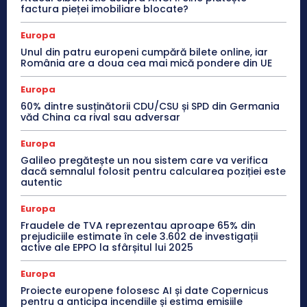
factura pieței imobiliare blocate?
Europa
Unul din patru europeni cumpără bilete online, iar
România are a doua cea mai mică pondere din UE
Europa
60% dintre susținătorii CDU/CSU și SPD din Germania
văd China ca rival sau adversar
Europa
Galileo pregătește un nou sistem care va verifica
dacă semnalul folosit pentru calcularea poziției este
autentic
Europa
Fraudele de TVA reprezentau aproape 65% din
prejudiciile estimate în cele 3.602 de investigații
active ale EPPO la sfârșitul lui 2025
Europa
Proiecte europene folosesc AI și date Copernicus
pentru a anticipa incendiile și estima emisiile