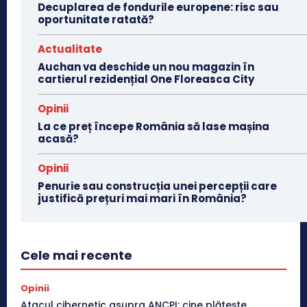
Decuplarea de fondurile europene: risc sau
oportunitate ratată?
Actualitate
Auchan va deschide un nou magazin în
cartierul rezidențial One Floreasca City
Opinii
La ce preț începe România să lase mașina
acasă?
Opinii
Penurie sau construcția unei percepții care
justifică prețuri mai mari în România?
Cele mai recente
Opinii
Atacul cibernetic asupra ANCPI: cine plătește