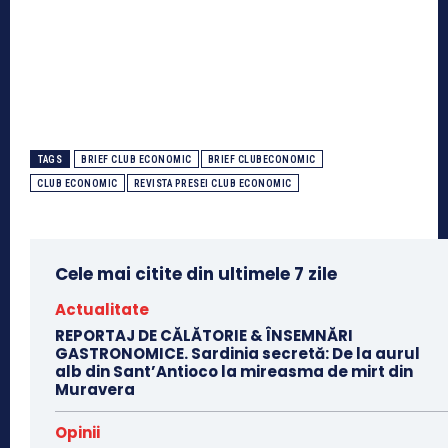
TAGS
BRIEF CLUB ECONOMIC
BRIEF CLUBECONOMIC
CLUB ECONOMIC
REVISTA PRESEI CLUB ECONOMIC
Cele mai citite din ultimele 7 zile
Actualitate
REPORTAJ DE CĂLĂTORIE & ÎNSEMNĂRI
GASTRONOMICE. Sardinia secretă: De la aurul
alb din Sant’Antioco la mireasma de mirt din
Muravera
Opinii