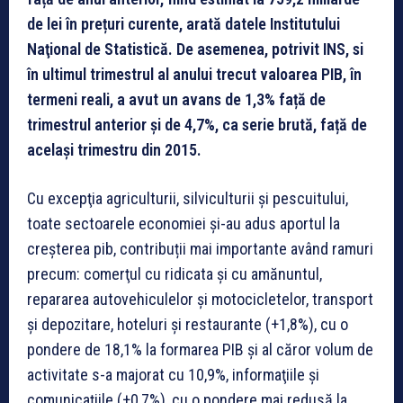
de lei în prețuri curente, arată datele Institutului
Naţional de Statistică. De asemenea, potrivit INS, si
în ultimul trimestrul al anului trecut valoarea PIB, în
termeni reali, a avut un avans de 1,3% față de
trimestrul anterior și de 4,7%, ca serie brută, față de
același trimestru din 2015.
Cu excepţia agriculturii, silviculturii şi pescuitului,
toate sectoarele economiei și-au adus aportul la
creșterea pib, contribuții mai importante având ramuri
precum: comerţul cu ridicata şi cu amănuntul,
repararea autovehiculelor şi motocicletelor, transport
şi depozitare, hoteluri şi restaurante (+1,8%), cu o
pondere de 18,1% la formarea PIB şi al căror volum de
activitate s-a majorat cu 10,9%, informaţiile şi
comunicaţiile (+0,7%), cu o pondere mai redusă la