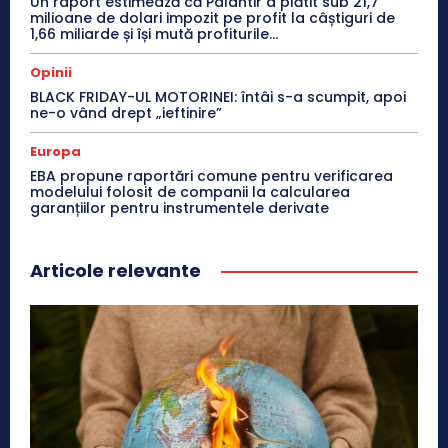
Un raport estimează că Palantir a plătit sub 21,7
milioane de dolari impozit pe profit la câștiguri de
1,66 miliarde și își mută profiturile...
Opinii
BLACK FRIDAY-UL MOTORINEI: întâi s-a scumpit, apoi
ne-o vând drept „ieftinire”
Europa
EBA propune raportări comune pentru verificarea
modelului folosit de companii la calcularea
garanțiilor pentru instrumentele derivate
Articole relevante