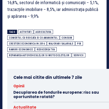
16,8%, sectorul de informatică şi comunicaţii – 5,1%,
trazacţiile imobiliare – 8,5%, iar administraţia publică
şi apărarea – 9,9%
TAGS
ACTIVITATI
AGRICULTURA
COMERTUL CU RIDICATA SI CU AMANUNTUL
CONSUM
CRESTERE ECONOMICA IN 2016
MAJORARI SALARIALE
PIB
RAMURI ECONOMICE
REDUCEREA TVA
REPARAREA AUTOVEHICULELOR SI MOTOCICLETELOR
SERVICII
Cele mai citite din ultimele 7 zile
Opinii
Decuplarea de fondurile europene: risc sau
oportunitate ratată?
Actualitate