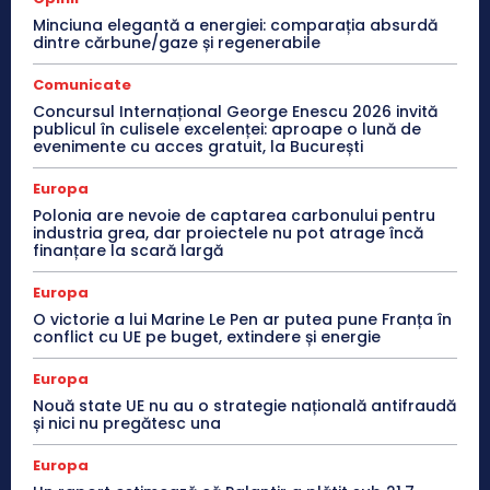
Minciuna elegantă a energiei: comparația absurdă
dintre cărbune/gaze și regenerabile
Comunicate
Concursul Internațional George Enescu 2026 invită
publicul în culisele excelenței: aproape o lună de
evenimente cu acces gratuit, la București
Europa
Polonia are nevoie de captarea carbonului pentru
industria grea, dar proiectele nu pot atrage încă
finanțare la scară largă
Europa
O victorie a lui Marine Le Pen ar putea pune Franța în
conflict cu UE pe buget, extindere și energie
Europa
Nouă state UE nu au o strategie națională antifraudă
și nici nu pregătesc una
Europa