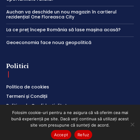
Auchan va deschide un nou magazin în cartierul
rezidențial One Floreasca City
La ce preț începe România să lase mașina acasă?
Geoeconomia face noua geopolitică
Politici
Politica de cookies
Termeni și Condiții
Politica de Confidențialitate
Folosim cookie-uri pentru a ne asigura că vă oferim cea mai
bună experiență pe site. Dacă veți continua să utilizați acest
site vom presupune că sunteți de acord.
Accept
Refuz
ClubEconomic @2026