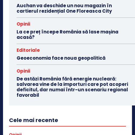
Auchan va deschide un nou magazin în
cartierul rezidențial One Floreasca City
Opinii
La ce preț începe România să lase mașina
acasă?
Editoriale
Geoeconomia face noua geopolitică
Opinii
De astăzi România fără energie nucleară:
salvarea vine de la importuri care pot acoperi
deficitul, dar numai într-un scenariu regional
favorabil
Cele mai recente
Opinii