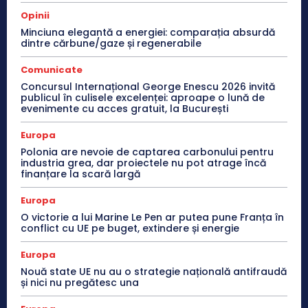
Opinii
Minciuna elegantă a energiei: comparația absurdă
dintre cărbune/gaze și regenerabile
Comunicate
Concursul Internațional George Enescu 2026 invită
publicul în culisele excelenței: aproape o lună de
evenimente cu acces gratuit, la București
Europa
Polonia are nevoie de captarea carbonului pentru
industria grea, dar proiectele nu pot atrage încă
finanțare la scară largă
Europa
O victorie a lui Marine Le Pen ar putea pune Franța în
conflict cu UE pe buget, extindere și energie
Europa
Nouă state UE nu au o strategie națională antifraudă
și nici nu pregătesc una