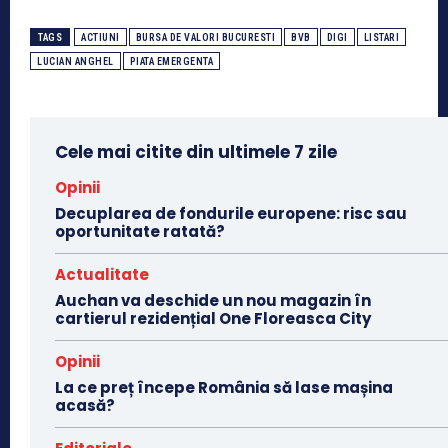
TAGS
ACTIUNI
BURSA DE VALORI BUCURESTI
BVB
DIGI
LISTARI
LUCIAN ANGHEL
PIATA EMERGENTA
Cele mai citite din ultimele 7 zile
Opinii
Decuplarea de fondurile europene: risc sau
oportunitate ratată?
Actualitate
Auchan va deschide un nou magazin în
cartierul rezidențial One Floreasca City
Opinii
La ce preț începe România să lase mașina
acasă?