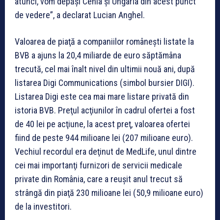
atunci, vom depăşi Cehia şi Ungaria din acest punct
de vedere”, a declarat Lucian Anghel.
Valoarea de piaţă a companiilor româneşti listate la
BVB a ajuns la 20,4 miliarde de euro săptămâna
trecută, cel mai înalt nivel din ultimii nouă ani, după
listarea Digi Communications (simbol bursier DIGI).
Listarea Digi este cea mai mare listare privată din
istoria BVB. Preţul acţiunilor în cadrul ofertei a fost
de 40 lei pe acţiune, la acest preţ, valoarea ofertei
fiind de peste 944 milioane lei (207 milioane euro).
Vechiul recordul era deţinut de MedLife, unul dintre
cei mai importanţi furnizori de servicii medicale
private din România, care a reuşit anul trecut să
strângă din piaţă 230 milioane lei (50,9 milioane euro)
de la investitori.