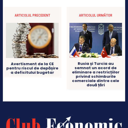
ARTICOLUL PRECEDENT
ARTICOLUL URMĂTOR
Rusia și Turcia au
Avertisment de la CE
semnat un acord de
pentru riscul de depășire
eliminare a restricțiilor
a deficitului bugetar
privind schimburile
comerciale dintre cele
două țări