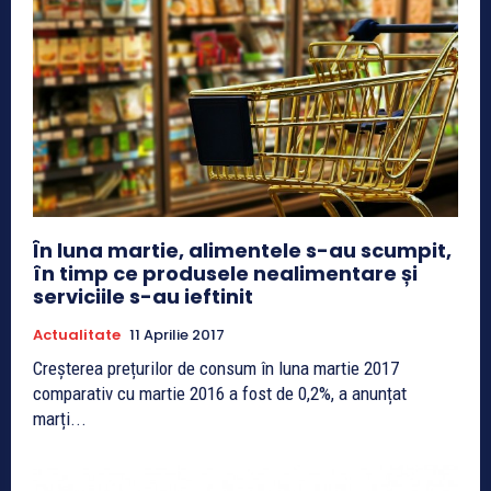
În luna martie, alimentele s-au scumpit,
în timp ce produsele nealimentare și
serviciile s-au ieftinit
Actualitate
11 Aprilie 2017
Creșterea prețurilor de consum în luna martie 2017
comparativ cu martie 2016 a fost de 0,2%, a anunțat
marți...