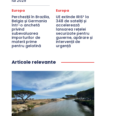
lui 2025
Europa
Europa
Percheziții în Brazilia,
UE extinde IRIS² la
Belgia și Germania
348 de sateliți și
într-o anchetă
accelerează
privind
lansarea rețelei
subevaluarea
securizate pentru
importurilor de
guverne, apărare și
materii prime
intervenții de
pentru gelatină
urgență
Articole relevante