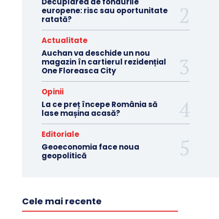
Decuplarea de fondurile
europene: risc sau oportunitate
ratată?
Actualitate
Auchan va deschide un nou
magazin în cartierul rezidențial
One Floreasca City
Opinii
La ce preț începe România să
lase mașina acasă?
Editoriale
Geoeconomia face noua
geopolitică
Cele mai recente