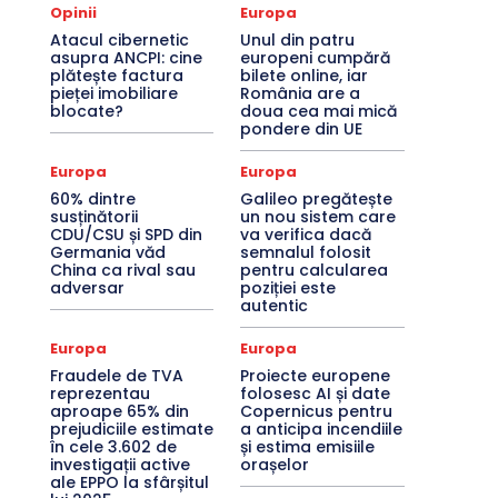
Opinii
Europa
Atacul cibernetic
Unul din patru
asupra ANCPI: cine
europeni cumpără
plătește factura
bilete online, iar
pieței imobiliare
România are a
blocate?
doua cea mai mică
pondere din UE
Europa
Europa
60% dintre
Galileo pregătește
susținătorii
un nou sistem care
CDU/CSU și SPD din
va verifica dacă
Germania văd
semnalul folosit
China ca rival sau
pentru calcularea
adversar
poziției este
autentic
Europa
Europa
Fraudele de TVA
Proiecte europene
reprezentau
folosesc AI și date
aproape 65% din
Copernicus pentru
prejudiciile estimate
a anticipa incendiile
în cele 3.602 de
și estima emisiile
investigații active
orașelor
ale EPPO la sfârșitul