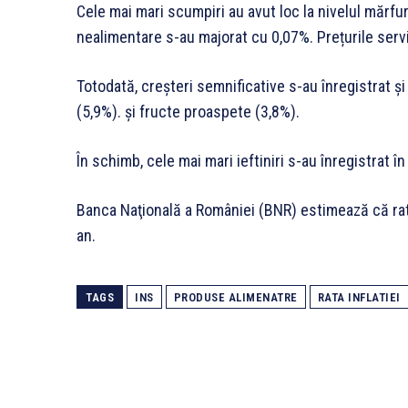
Cele mai mari scumpiri au avut loc la nivelul mărfuri
nealimentare s-au majorat cu 0,07%. Prețurile servi
Totodată, creșteri semnificative s-au înregistrat și 
(5,9%). şi fructe proaspete (3,8%).
În schimb, cele mai mari ieftiniri s-au înregistrat în
Banca Naţională a României (BNR) estimează că rata a
an.
TAGS
INS
PRODUSE ALIMENATRE
RATA INFLATIEI