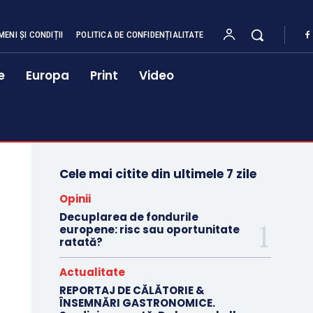
MENI ȘI CONDIȚII
POLITICA DE CONFIDENȚIALITATE
e
Europa
Print
Video
Cele mai citite din ultimele 7 zile
Opinii
Decuplarea de fondurile
europene: risc sau oportunitate
ratată?
Actualitate
REPORTAJ DE CĂLĂTORIE &
ÎNSEMNĂRI GASTRONOMICE.