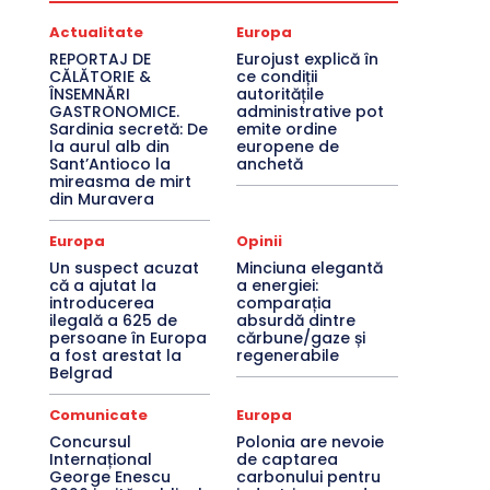
Actualitate
Europa
REPORTAJ DE
Eurojust explică în
CĂLĂTORIE &
ce condiții
ÎNSEMNĂRI
autoritățile
GASTRONOMICE.
administrative pot
Sardinia secretă: De
emite ordine
la aurul alb din
europene de
Sant’Antioco la
anchetă
mireasma de mirt
din Muravera
Europa
Opinii
Un suspect acuzat
Minciuna elegantă
că a ajutat la
a energiei:
introducerea
comparația
ilegală a 625 de
absurdă dintre
persoane în Europa
cărbune/gaze și
a fost arestat la
regenerabile
Belgrad
Comunicate
Europa
Concursul
Polonia are nevoie
Internațional
de captarea
George Enescu
carbonului pentru