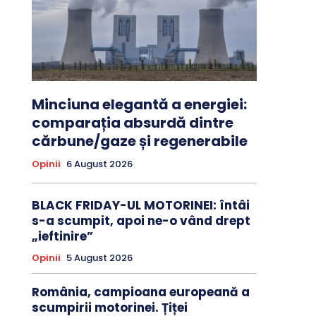
Minciuna elegantă a energiei:
comparația absurdă dintre
cărbune/gaze și regenerabile
Opinii
6 August 2026
BLACK FRIDAY-UL MOTORINEI: întâi
s-a scumpit, apoi ne-o vând drept
„ieftinire”
Opinii
5 August 2026
România, campioana europeană a
scumpirii motorinei. Țiței