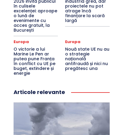
2026 invită publicul
industria grea, dar
în culisele
proiectele nu pot
excelenței: aproape
atrage încă
o lună de
finanțare la scară
evenimente cu
largă
acces gratuit, la
București
Europa
Europa
O victorie a lui
Nouă state UE nu au
Marine Le Pen ar
o strategie
putea pune Franța
națională
în conflict cu UE pe
antifraudă și nici nu
buget, extindere și
pregătesc una
energie
Articole relevante