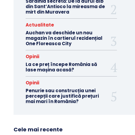
Sardinia secretă: De la aurul alb
din Sant’Antioco la mireasma de
mirt din Muravera
Actualitate
Auchan va deschide un nou
magazin în cartierul rezidențial
One Floreasca City
Opinii
La ce preț începe România să
lase mașina acasă?
Opinii
Penurie sau construcția unei
percepții care justifică prețuri
mai mari în România?
Cele mai recente