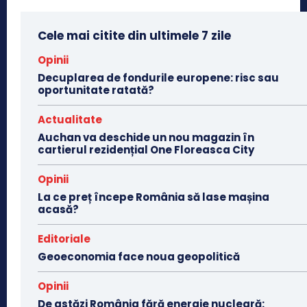
Cele mai citite din ultimele 7 zile
Opinii
Decuplarea de fondurile europene: risc sau
oportunitate ratată?
Actualitate
Auchan va deschide un nou magazin în
cartierul rezidențial One Floreasca City
Opinii
La ce preț începe România să lase mașina
acasă?
Editoriale
Geoeconomia face noua geopolitică
Opinii
De astăzi România fără energie nucleară: