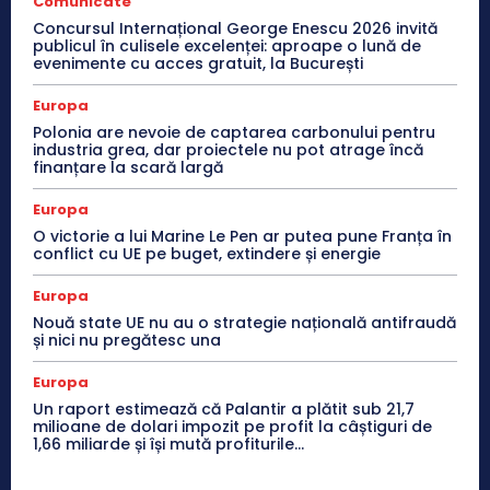
Comunicate
Concursul Internațional George Enescu 2026 invită
publicul în culisele excelenței: aproape o lună de
evenimente cu acces gratuit, la București
Europa
Polonia are nevoie de captarea carbonului pentru
industria grea, dar proiectele nu pot atrage încă
finanțare la scară largă
Europa
O victorie a lui Marine Le Pen ar putea pune Franța în
conflict cu UE pe buget, extindere și energie
Europa
Nouă state UE nu au o strategie națională antifraudă
și nici nu pregătesc una
Europa
Un raport estimează că Palantir a plătit sub 21,7
milioane de dolari impozit pe profit la câștiguri de
1,66 miliarde și își mută profiturile...