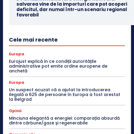
salvarea vine de la importuri care pot acoperi
deficitul, dar numai într-un scenariu regional
favorabil
Cele mai recente
Europa
Eurojust explică în ce condiții autoritățile
administrative pot emite ordine europene de
anchetă
Europa
Un suspect acuzat că a ajutat la introducerea
ilegală a 625 de persoane în Europa a fost arestat
la Belgrad
Opinii
Minciuna elegantă a energiei: comparația absurdă
dintre cărbune/gaze și regenerabile