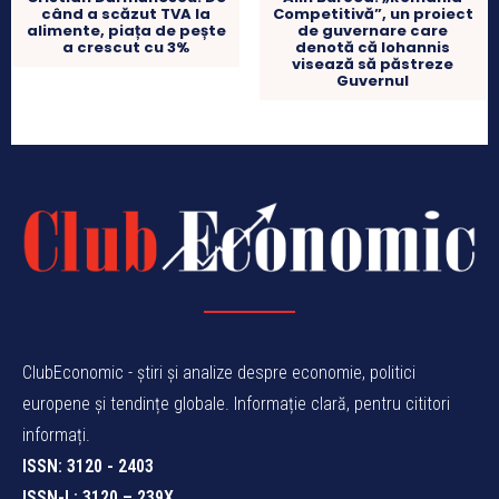
când a scăzut TVA la
Competitivă”, un proiect
alimente, piața de pește
de guvernare care
a crescut cu 3%
denotă că Iohannis
visează să păstreze
Guvernul
ClubEconomic - știri și analize despre economie, politici
europene și tendințe globale. Informație clară, pentru cititori
informați.
ISSN: 3120 - 2403
ISSN-L: 3120 – 239X