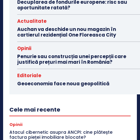
Decuplarea de fondurile europene: risc sau
oportunitate ratată?
Actualitate
Auchan va deschide un nou magazin în
cartierul rezidențial One Floreasca City
Opinii
Penurie sau construcția unei percepții care
justifică prețuri mai mari în România?
Editoriale
Geoeconomia face noua geopolitică
Cele mai recente
Opinii
Atacul cibernetic asupra ANCPI: cine plătește
factura pieței imobiliare blocate?