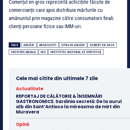
Comerțul en gros reprezintă achizițiile făcute de
comercianții care apoi distribuie mărfurile cu
amănuntul prin magazine către consumatorii finali:
clienți persoane fizice sau IMM-uri.
TAGS
AFACERI
ANGROSISTI
CIFRA DE AFACERI
COMERT EN GROS
CRESTERE ANUALA
INS
INSTITUTUL NAȚIONAL DE STATISTICĂ
Cele mai citite din ultimele 7 zile
Actualitate
REPORTAJ DE CĂLĂTORIE & ÎNSEMNĂRI
GASTRONOMICE. Sardinia secretă: De la aurul
alb din Sant’Antioco la mireasma de mirt din
Muravera
Opinii