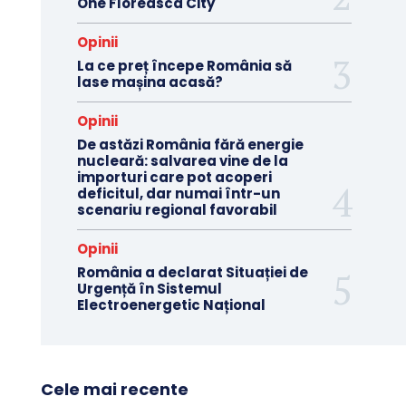
One Floreasca City
Opinii
La ce preț începe România să
lase mașina acasă?
Opinii
De astăzi România fără energie
nucleară: salvarea vine de la
importuri care pot acoperi
deficitul, dar numai într-un
scenariu regional favorabil
Opinii
România a declarat Situației de
Urgență în Sistemul
Electroenergetic Național
Cele mai recente