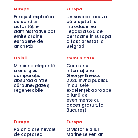
Europa
Europa
Eurojust explică în
Un suspect acuzat
ce condiții
că a ajutat la
autoritățile
introducerea
administrative pot
ilegală a 625 de
emite ordine
persoane în Europa
europene de
a fost arestat la
anchetă
Belgrad
Opinii
Comunicate
Minciuna elegantă
Concursul
a energiei:
Internațional
comparația
George Enescu
absurdă dintre
2026 invită publicul
cărbune/gaze și
în culisele
regenerabile
excelenței: aproape
o lună de
evenimente cu
acces gratuit, la
București
Europa
Europa
Polonia are nevoie
O victorie a lui
de captarea
Marine Le Pen ar