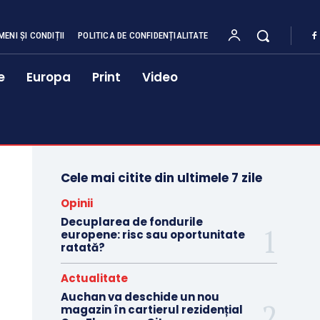
MENI ȘI CONDIȚII
POLITICA DE CONFIDENȚIALITATE
e
Europa
Print
Video
Cele mai citite din ultimele 7 zile
Opinii
Decuplarea de fondurile
europene: risc sau oportunitate
ratată?
Actualitate
Auchan va deschide un nou
magazin în cartierul rezidențial