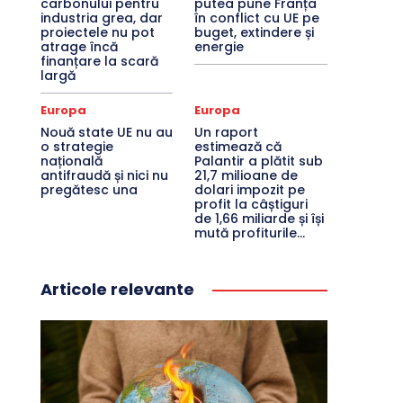
carbonului pentru
putea pune Franța
industria grea, dar
în conflict cu UE pe
proiectele nu pot
buget, extindere și
atrage încă
energie
finanțare la scară
largă
Europa
Europa
Nouă state UE nu au
Un raport
o strategie
estimează că
națională
Palantir a plătit sub
antifraudă și nici nu
21,7 milioane de
pregătesc una
dolari impozit pe
profit la câștiguri
de 1,66 miliarde și își
mută profiturile...
Articole relevante