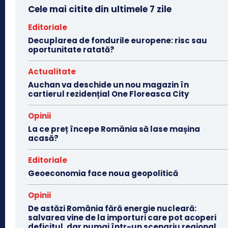
Cele mai citite din ultimele 7 zile
Editoriale
Decuplarea de fondurile europene: risc sau
oportunitate ratată?
Actualitate
Auchan va deschide un nou magazin în
cartierul rezidențial One Floreasca City
Opinii
La ce preț începe România să lase mașina
acasă?
Editoriale
Geoeconomia face noua geopolitică
Opinii
De astăzi România fără energie nucleară:
salvarea vine de la importuri care pot acoperi
deficitul, dar numai într-un scenariu regional