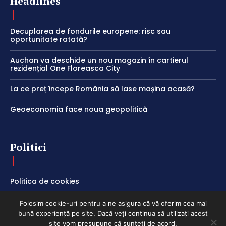
Headlines
Decuplarea de fondurile europene: risc sau
oportunitate ratată?
Auchan va deschide un nou magazin în cartierul
rezidențial One Floreasca City
La ce preț începe România să lase mașina acasă?
Geoeconomia face noua geopolitică
Politici
Politica de cookies
Termeni și Condiții
Folosim cookie-uri pentru a ne asigura că vă oferim cea mai
Politica de Confidențialitate
bună experiență pe site. Dacă veți continua să utilizați acest
site vom presupune că sunteți de acord.