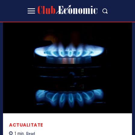
ACTUALITATE
1
min.
Read