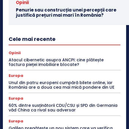
Opinii
Penurie sau construcția unei percepții care
justifică prețuri mai mari în România?
Cele mai recente
Opinii
Atacul cibernetic asupra ANCPI: cine plătește
factura pieței imobiliare blocate?
Europa
Unul din patru europeni cumpără bilete online, iar
România are a doua cea mai mică pondere din UE
Europa
60% dintre susținătorii CDU/CSU și SPD din Germania
văd China ca rival sau adversar
Europa
Galileo pregătește un nou sistem care va verifica