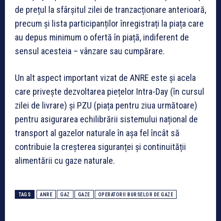
de prețul la sfârșitul zilei de tranzacționare anterioară,
precum și lista participanților înregistrați la piața care
au depus minimum o ofertă în piață, indiferent de
sensul acesteia – vânzare sau cumpărare.
Un alt aspect important vizat de ANRE este și acela
care privește dezvoltarea piețelor Intra-Day (în cursul
zilei de livrare) și PZU (piața pentru ziua următoare)
pentru asigurarea echilibrării sistemului național de
transport al gazelor naturale în așa fel încât să
contribuie la creșterea siguranței și continuității
alimentării cu gaze naturale.
TAGS
ANRE
GAZ
GAZE
OPERATORII BURSELOR DE GAZE