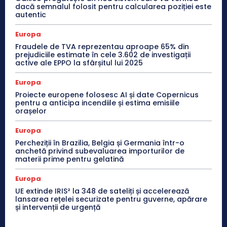
dacă semnalul folosit pentru calcularea poziției este
autentic
Europa
Fraudele de TVA reprezentau aproape 65% din
prejudiciile estimate în cele 3.602 de investigații
active ale EPPO la sfârșitul lui 2025
Europa
Proiecte europene folosesc AI și date Copernicus
pentru a anticipa incendiile și estima emisiile
orașelor
Europa
Percheziții în Brazilia, Belgia și Germania într-o
anchetă privind subevaluarea importurilor de
materii prime pentru gelatină
Europa
UE extinde IRIS² la 348 de sateliți și accelerează
lansarea rețelei securizate pentru guverne, apărare
și intervenții de urgență