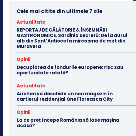
Cele mai citite din ultimele 7 zile
Actualitate
REPORTAJ DE CĂLĂTORIE & ÎNSEMNĂRI
GASTRONOMICE. Sardinia secretă: De la aurul
alb din Sant’Antioco la mireasma de mirt din
Muravera
Opinii
Decuplarea de fondurile europene: risc sau
oportunitate ratată?
Actualitate
Auchan va deschide un nou magazin în
cartierul rezidențial One Floreasca City
Opinii
La ce preț începe România să lase mașina
acasă?