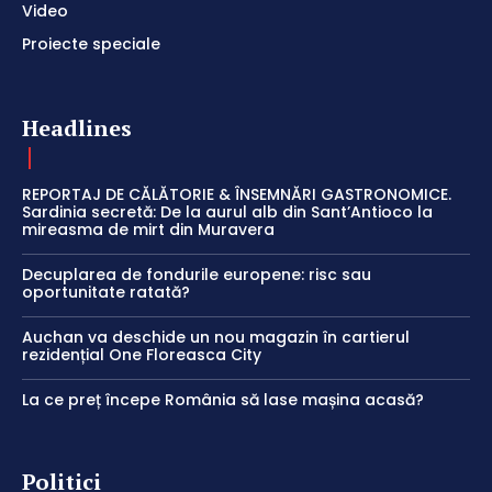
Video
Proiecte speciale
Headlines
REPORTAJ DE CĂLĂTORIE & ÎNSEMNĂRI GASTRONOMICE.
Sardinia secretă: De la aurul alb din Sant’Antioco la
mireasma de mirt din Muravera
Decuplarea de fondurile europene: risc sau
oportunitate ratată?
Auchan va deschide un nou magazin în cartierul
rezidențial One Floreasca City
La ce preț începe România să lase mașina acasă?
Politici