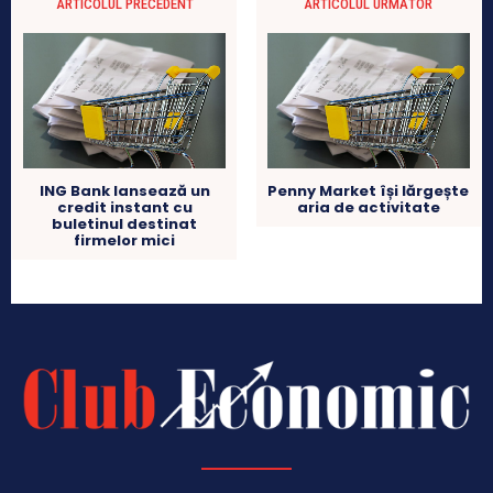
ARTICOLUL PRECEDENT
ARTICOLUL URMĂTOR
ING Bank lansează un
Penny Market își lărgește
credit instant cu
aria de activitate
buletinul destinat
firmelor mici