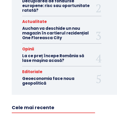
Decuplarea de fondurile
europene: risc sau oportunitate
ratată?
Actualitate
Auchan va deschide un nou
magazin în cartierul rezidențial
One Floreasca City
Opinii
La ce preț începe România să
lase mașina acasă?
Editoriale
Geoeconomia face noua
geopolitică
Cele mai recente