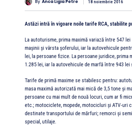
By
Anca Ligia Petre
18 noiembrie 2016
Astăzi intră în vigoare noile tarife RCA, stabilite
La autoturisme, prima maximă variază între 547 lei ş
maşinii şi vârsta şoferului, iar la autovehicule pen
lei, la persoane fizice. La persoane juridice, prima
1.285 lei, iar la autovehicule de marfă între 943 le
Tarife de primă maxime se stabilesc pentru: autot
masa maximă autorizată mai mică de 3,5 tone şi ma
persoane cu mai mult de nouă locuri, cum ar fi mic
etc.; motociclete, mopede, motocicluri şi ATV-uri c
destinate transportului de mărfuri; remorci şi sem
special, utilaje.