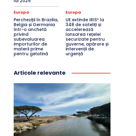
lui 2025
Europa
Europa
Percheziții în Brazilia,
UE extinde IRIS² la
Belgia și Germania
348 de sateliți și
într-o anchetă
accelerează
privind
lansarea rețelei
subevaluarea
securizate pentru
importurilor de
guverne, apărare și
materii prime
intervenții de
pentru gelatină
urgență
Articole relevante