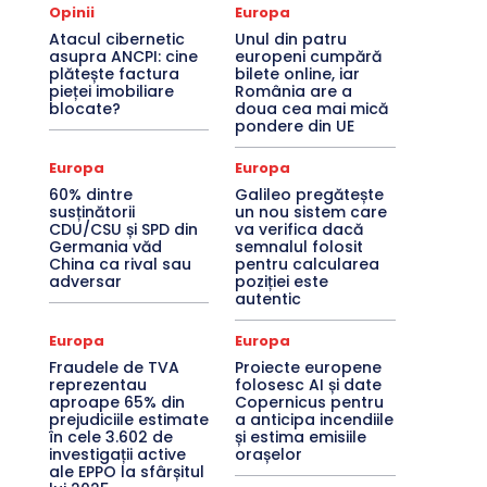
Opinii
Europa
Atacul cibernetic
Unul din patru
asupra ANCPI: cine
europeni cumpără
plătește factura
bilete online, iar
pieței imobiliare
România are a
blocate?
doua cea mai mică
pondere din UE
Europa
Europa
60% dintre
Galileo pregătește
susținătorii
un nou sistem care
CDU/CSU și SPD din
va verifica dacă
Germania văd
semnalul folosit
China ca rival sau
pentru calcularea
adversar
poziției este
autentic
Europa
Europa
Fraudele de TVA
Proiecte europene
reprezentau
folosesc AI și date
aproape 65% din
Copernicus pentru
prejudiciile estimate
a anticipa incendiile
în cele 3.602 de
și estima emisiile
investigații active
orașelor
ale EPPO la sfârșitul