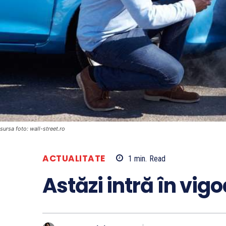
sursa foto: wall-street.ro
ACTUALITATE
1
min.
Read
Astăzi intră în vigo