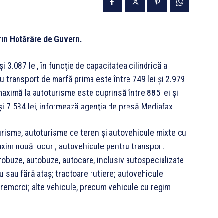
 prin Hotărâre de Guvern.
i 3.087 lei, în funcţie de capacitatea cilindrică a
tru transport de marfă prima este între 749 lei şi 2.979
 maximă la autoturisme este cuprinsă între 885 lei şi
i şi 7.534 lei, informează agenţia de presă Mediafax.
urisme, autoturisme de teren şi autovehicule mixte cu
xim nouă locuri; autovehicule pentru transport
robuze, autobuze, autocare, inclusiv autospecializate
u sau fără ataş; tractoare rutiere; autovehicule
iremorci; alte vehicule, precum vehicule cu regim