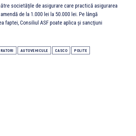
către societăţile de asigurare care practică asigurarea
amendă de la 1.000 lei la 50.000 lei. Pe lângă
ea faptei, Consiliul ASF poate aplica şi sancţiuni
URATORI
AUTOVEHICULE
CASCO
POLITE