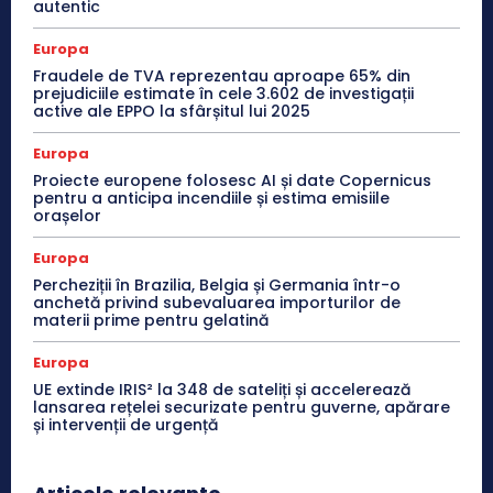
autentic
Europa
Fraudele de TVA reprezentau aproape 65% din
prejudiciile estimate în cele 3.602 de investigații
active ale EPPO la sfârșitul lui 2025
Europa
Proiecte europene folosesc AI și date Copernicus
pentru a anticipa incendiile și estima emisiile
orașelor
Europa
Percheziții în Brazilia, Belgia și Germania într-o
anchetă privind subevaluarea importurilor de
materii prime pentru gelatină
Europa
UE extinde IRIS² la 348 de sateliți și accelerează
lansarea rețelei securizate pentru guverne, apărare
și intervenții de urgență