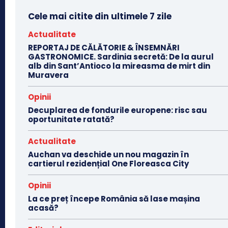
Cele mai citite din ultimele 7 zile
Actualitate
REPORTAJ DE CĂLĂTORIE & ÎNSEMNĂRI
GASTRONOMICE. Sardinia secretă: De la aurul
alb din Sant’Antioco la mireasma de mirt din
Muravera
Opinii
Decuplarea de fondurile europene: risc sau
oportunitate ratată?
Actualitate
Auchan va deschide un nou magazin în
cartierul rezidențial One Floreasca City
Opinii
La ce preț începe România să lase mașina
acasă?