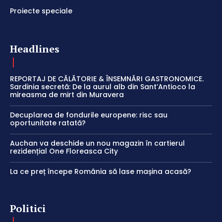
Proiecte speciale
Headlines
REPORTAJ DE CĂLĂTORIE & ÎNSEMNĂRI GASTRONOMICE.
Sardinia secretă: De la aurul alb din Sant’Antioco la
mireasma de mirt din Muravera
Decuplarea de fondurile europene: risc sau
oportunitate ratată?
Auchan va deschide un nou magazin în cartierul
rezidențial One Floreasca City
La ce preț începe România să lase mașina acasă?
Politici