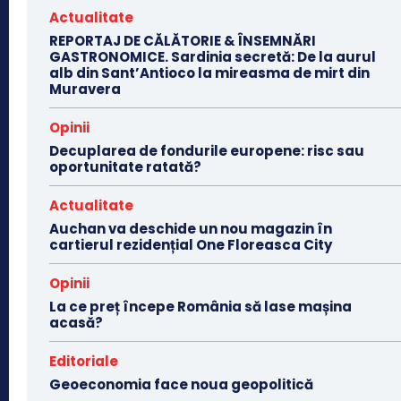
Actualitate
REPORTAJ DE CĂLĂTORIE & ÎNSEMNĂRI
GASTRONOMICE. Sardinia secretă: De la aurul
alb din Sant’Antioco la mireasma de mirt din
Muravera
Opinii
Decuplarea de fondurile europene: risc sau
oportunitate ratată?
Actualitate
Auchan va deschide un nou magazin în
cartierul rezidențial One Floreasca City
Opinii
La ce preț începe România să lase mașina
acasă?
Editoriale
Geoeconomia face noua geopolitică