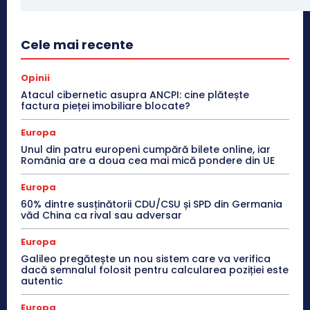
Cele mai recente
Opinii
Atacul cibernetic asupra ANCPI: cine plătește
factura pieței imobiliare blocate?
Europa
Unul din patru europeni cumpără bilete online, iar
România are a doua cea mai mică pondere din UE
Europa
60% dintre susținătorii CDU/CSU și SPD din Germania
văd China ca rival sau adversar
Europa
Galileo pregătește un nou sistem care va verifica
dacă semnalul folosit pentru calcularea poziției este
autentic
Europa