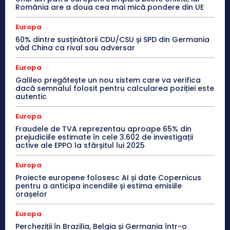
România are a doua cea mai mică pondere din UE
Europa
60% dintre susținătorii CDU/CSU și SPD din Germania
văd China ca rival sau adversar
Europa
Galileo pregătește un nou sistem care va verifica
dacă semnalul folosit pentru calcularea poziției este
autentic
Europa
Fraudele de TVA reprezentau aproape 65% din
prejudiciile estimate în cele 3.602 de investigații
active ale EPPO la sfârșitul lui 2025
Europa
Proiecte europene folosesc AI și date Copernicus
pentru a anticipa incendiile și estima emisiile
orașelor
Europa
Percheziții în Brazilia, Belgia și Germania într-o