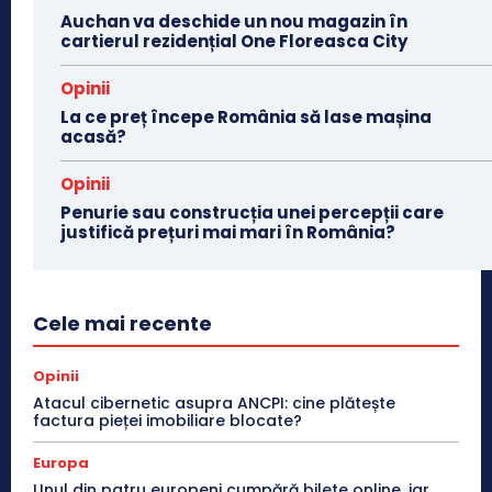
Auchan va deschide un nou magazin în
cartierul rezidențial One Floreasca City
Opinii
La ce preț începe România să lase mașina
acasă?
Opinii
Penurie sau construcția unei percepții care
justifică prețuri mai mari în România?
Cele mai recente
Opinii
Atacul cibernetic asupra ANCPI: cine plătește
factura pieței imobiliare blocate?
Europa
Unul din patru europeni cumpără bilete online, iar