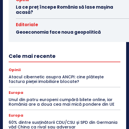
La ce preț începe România să lase mașina
acasă?
Editoriale
Geoeconomia face noua geopolitică
Cele mai recente
Opinii
Atacul cibernetic asupra ANCPI: cine plătește
factura pieței imobiliare blocate?
Europa
Unul din patru europeni cumpără bilete online, iar
România are a doua cea mai mică pondere din UE
Europa
60% dintre susținătorii CDU/CSU și SPD din Germania
văd China ca rival sau adversar