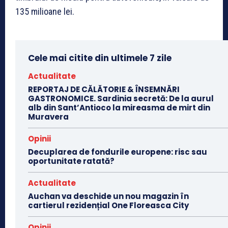
135 milioane lei.
Cele mai citite din ultimele 7 zile
Actualitate
REPORTAJ DE CĂLĂTORIE & ÎNSEMNĂRI
GASTRONOMICE. Sardinia secretă: De la aurul
alb din Sant’Antioco la mireasma de mirt din
Muravera
Opinii
Decuplarea de fondurile europene: risc sau
oportunitate ratată?
Actualitate
Auchan va deschide un nou magazin în
cartierul rezidențial One Floreasca City
Opinii