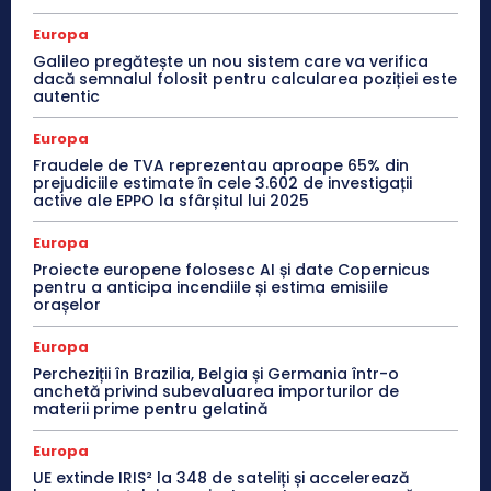
Europa
Galileo pregătește un nou sistem care va verifica
dacă semnalul folosit pentru calcularea poziției este
autentic
Europa
Fraudele de TVA reprezentau aproape 65% din
prejudiciile estimate în cele 3.602 de investigații
active ale EPPO la sfârșitul lui 2025
Europa
Proiecte europene folosesc AI și date Copernicus
pentru a anticipa incendiile și estima emisiile
orașelor
Europa
Percheziții în Brazilia, Belgia și Germania într-o
anchetă privind subevaluarea importurilor de
materii prime pentru gelatină
Europa
UE extinde IRIS² la 348 de sateliți și accelerează