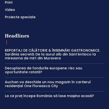
Print
Video
Proiecte speciale
Headlines
REPORTAJ DE CĂLĂTORIE & ÎNSEMNĂRI GASTRONOMICE.
Sardinia secretă: De la aurul alb din Sant’Antioco la
mireasma de mirt din Muravera
Decuplarea de fondurile europene: risc sau
oportunitate ratată?
Auchan va deschide un nou magazin în cartierul
rezidențial One Floreasca City
La ce preț începe România să lase mașina acasă?