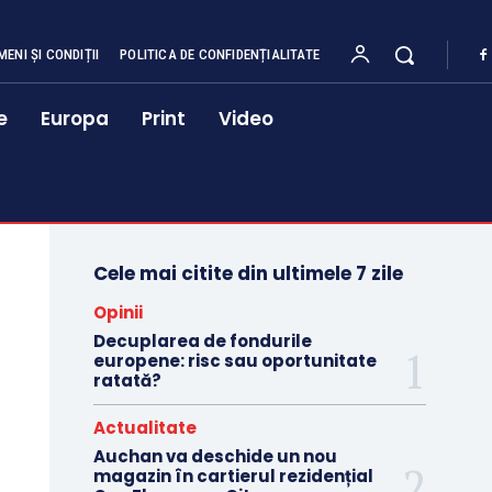
MENI ȘI CONDIȚII
POLITICA DE CONFIDENȚIALITATE
e
Europa
Print
Video
Cele mai citite din ultimele 7 zile
Opinii
Decuplarea de fondurile
europene: risc sau oportunitate
ratată?
Actualitate
Auchan va deschide un nou
magazin în cartierul rezidențial