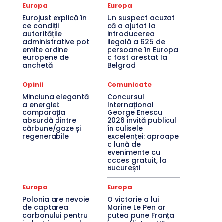
Europa
Europa
Eurojust explică în
Un suspect acuzat
ce condiții
că a ajutat la
autoritățile
introducerea
administrative pot
ilegală a 625 de
emite ordine
persoane în Europa
europene de
a fost arestat la
anchetă
Belgrad
Opinii
Comunicate
Minciuna elegantă
Concursul
a energiei:
Internațional
comparația
George Enescu
absurdă dintre
2026 invită publicul
cărbune/gaze și
în culisele
regenerabile
excelenței: aproape
o lună de
evenimente cu
acces gratuit, la
București
Europa
Europa
Polonia are nevoie
O victorie a lui
de captarea
Marine Le Pen ar
carbonului pentru
putea pune Franța