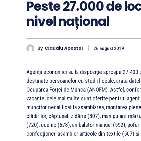
Peste 27.000 de lo
nivel național
By
Claudiu Apostol
26 august 2019
Agenții economici au la dispoziție aproape 27.400 d
destinate persoanelor cu studii liceale, arată date
Ocuparea Forței de Muncă (ANOFM). Astfel, conform 
vacante, cele mai multe sunt oferite pentru: agent 
muncitor necalificat la asamblarea, montarea piese
clădirilor, căptușeli zidărie (807), manipulant mărfu
(720), ucenic (678), ambalator manual (592), șofe
confecționer-asamblor articole din textile (507) și 