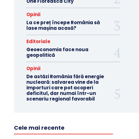
One Floreasca City
Opinii
La ce preț începe România să
lase mașina acasă?
Editoriale
Geoeconomia face noua
geopolitică
Opinii
De astăzi România fără energie
nucleară: salvarea vine de la
importuri care pot acoperi
deficitul, dar numai într-un
scenariu regional favorabil
Cele mai recente