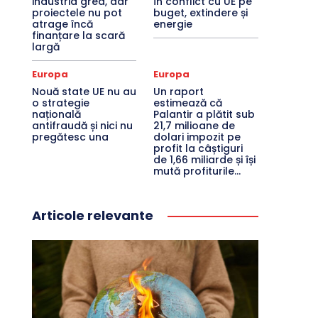
industria grea, dar
în conflict cu UE pe
proiectele nu pot
buget, extindere și
atrage încă
energie
finanțare la scară
largă
Europa
Europa
Nouă state UE nu au
Un raport
o strategie
estimează că
națională
Palantir a plătit sub
antifraudă și nici nu
21,7 milioane de
pregătesc una
dolari impozit pe
profit la câștiguri
de 1,66 miliarde și își
mută profiturile...
Articole relevante