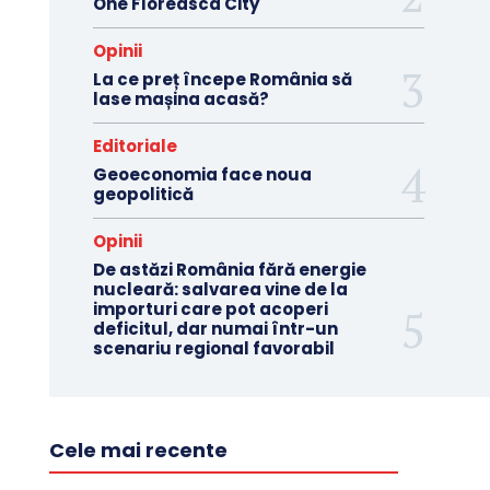
One Floreasca City
Opinii
La ce preț începe România să
lase mașina acasă?
Editoriale
Geoeconomia face noua
geopolitică
Opinii
De astăzi România fără energie
nucleară: salvarea vine de la
importuri care pot acoperi
deficitul, dar numai într-un
scenariu regional favorabil
Cele mai recente