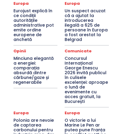
Europa
Europa
Eurojust explică în
Un suspect acuzat
ce condiții
că a ajutat la
autoritățile
introducerea
administrative pot
ilegală a 625 de
emite ordine
persoane în Europa
europene de
a fost arestat la
anchetă
Belgrad
Opinii
Comunicate
Minciuna elegantă
Concursul
a energiei:
Internațional
comparația
George Enescu
absurdă dintre
2026 invită publicul
cărbune/gaze și
în culisele
regenerabile
excelenței: aproape
o lună de
evenimente cu
acces gratuit, la
București
Europa
Europa
Polonia are nevoie
O victorie a lui
de captarea
Marine Le Pen ar
carbonului pentru
putea pune Franța