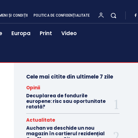
MENI ȘI CONDIȚII
POLITICA DE CONFIDENȚIALITATE
e
Europa
Print
Video
Cele mai citite din ultimele 7 zile
Opinii
Decuplarea de fondurile
europene: risc sau oportunitate
ratată?
Actualitate
Auchan va deschide un nou
magazin în cartierul rezidențial