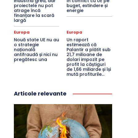
industria grea, dar
în conflict cu UE pe
proiectele nu pot
buget, extindere și
atrage încă
energie
finanțare la scară
largă
Europa
Europa
Nouă state UE nu au
Un raport
o strategie
estimează că
națională
Palantir a plătit sub
antifraudă și nici nu
21,7 milioane de
pregătesc una
dolari impozit pe
profit la câștiguri
de 1,66 miliarde și își
mută profiturile...
Articole relevante