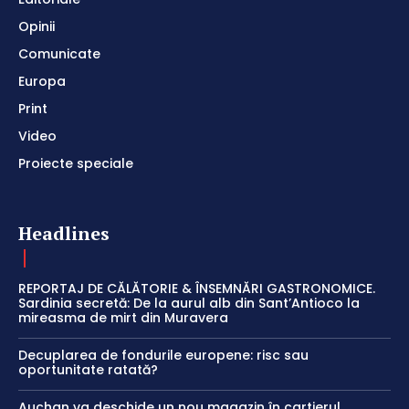
Opinii
Comunicate
Europa
Print
Video
Proiecte speciale
Headlines
REPORTAJ DE CĂLĂTORIE & ÎNSEMNĂRI GASTRONOMICE.
Sardinia secretă: De la aurul alb din Sant’Antioco la
mireasma de mirt din Muravera
Decuplarea de fondurile europene: risc sau
oportunitate ratată?
Auchan va deschide un nou magazin în cartierul